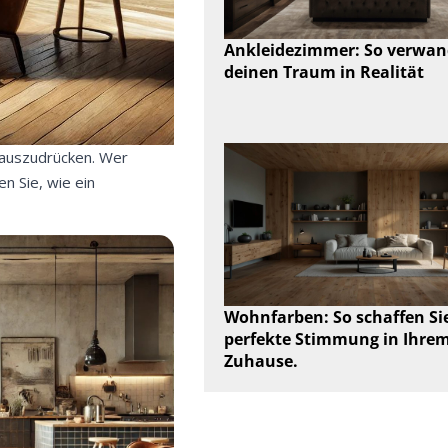
Ankleidezimmer: So verwan
deinen Traum in Realität
t auszudrücken. Wer
n Sie, wie ein
Wohnfarben: So schaffen Sie
perfekte Stimmung in Ihre
Zuhause.