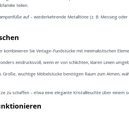
amilie teilen.
 Lampenfüße auf – wiederkehrende Metalltöne (z. B. Messing oder
ischen
r kombinieren Sie Vintage-Fundstücke mit minimalistischen Eleme
ders eindrucksvoll, wenn er von schlichten, klaren Linien umgeb
ten. Große, wuchtige Möbelstücke benötigen Raum zum Atmen, wäh
e zu schaffen – etwa eine elegante Kristallleuchte über einem sc
Jetzt
5% Rabatt
unktionieren
auf Ihre erste Bestellung sichern!