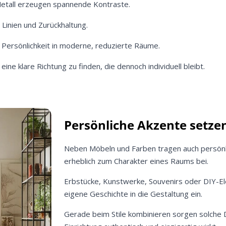
etall erzeugen spannende Kontraste.
Meinen Code senden
 Linien und Zurückhaltung.
 Persönlichkeit in moderne, reduzierte Räume.
Bleiben Sie auf dem Laufenden über Neuigkeiten und Angebote
itere Informationen darüber, wie wir Ihre Daten für Marketingkommunikation
eine klare Richtung zu finden, die dennoch individuell bleibt.
rarbeiten. Lesen Sie unsere
Datenschutzrichtlinie.
Persönliche Akzente setze
Neben Möbeln und Farben tragen auch persön
erheblich zum Charakter eines Raums bei.
Erbstücke, Kunstwerke, Souvenirs oder DIY-E
eigene Geschichte in die Gestaltung ein.
Gerade beim Stile kombinieren sorgen solche D