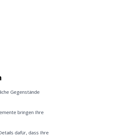
.
n
liche Gegenstände
lemente bringen Ihre
etails dafür, dass Ihre