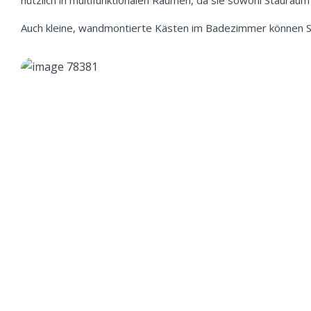
nützlich in multifunktionalen Räumen, da sie sowohl Stauraum 
Auch kleine, wandmontierte Kästen im Badezimmer können St
We
ve