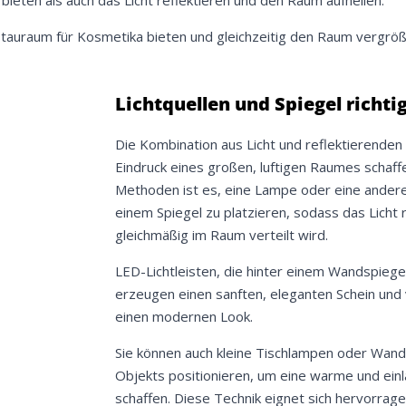
bieten als auch das Licht reflektieren und den Raum aufhellen.
Meinen Code senden
auraum für Kosmetika bieten und gleichzeitig den Raum vergröß
Bleiben Sie auf dem Laufenden über Neuigkeiten und Angebote
Lichtquellen und Spiegel richt
itere Informationen darüber, wie wir Ihre Daten für Marketingkommunikation
rarbeiten. Lesen Sie unsere
Datenschutzrichtlinie.
Die Kombination aus Licht und reflektierenden
Eindruck eines großen, luftigen Raumes schaffe
Methoden ist es, eine Lampe oder eine andere 
einem Spiegel zu platzieren, sodass das Licht r
gleichmäßig im Raum verteilt wird.
LED-Lichtleisten, die hinter einem Wandspieg
erzeugen einen sanften, eleganten Schein un
einen modernen Look.
Sie können auch kleine Tischlampen oder Wan
Objekts positionieren, um eine warme und ei
schaffen. Diese Technik eignet sich hervorrage