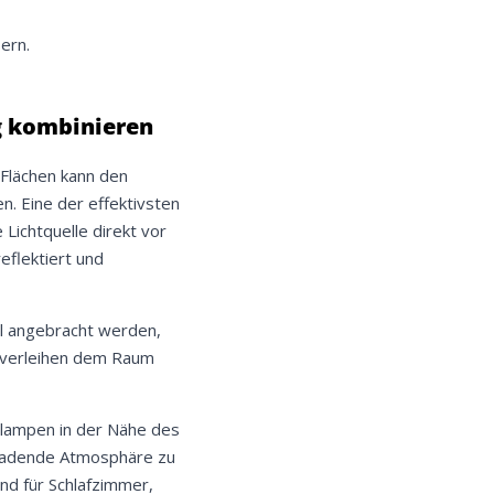
ern.
.
ig kombinieren
 Flächen kann den
n. Eine der effektivsten
Lichtquelle direkt vor
eflektiert und
el angebracht werden,
d verleihen dem Raum
dlampen in der Nähe des
nladende Atmosphäre zu
nd für Schlafzimmer,