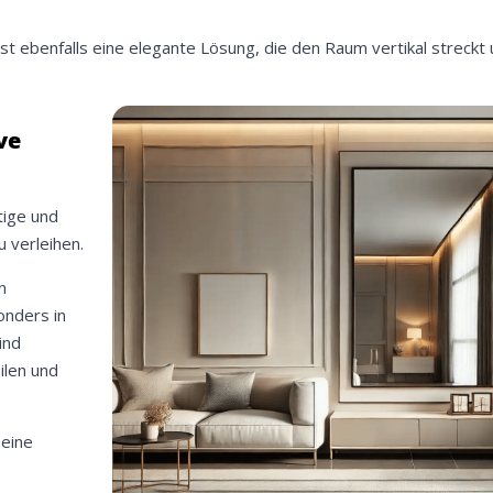
 ebenfalls eine elegante Lösung, die den Raum vertikal streckt 
ve
tige und
 verleihen.
n
onders in
ind
ilen und
 eine