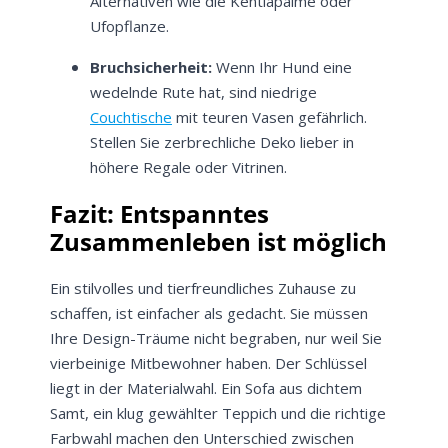
Alternativen wie die Kentiapalme oder
Ufopflanze.
Bruchsicherheit:
Wenn Ihr Hund eine
Meinen Code senden
wedelnde Rute hat, sind niedrige
Couchtische
mit teuren Vasen gefährlich.
Stellen Sie zerbrechliche Deko lieber in
Bleiben Sie auf dem Laufenden über
Neuigkeiten und Angebote.
höhere Regale oder Vitrinen.
Weitere Informationen darüber, wie wir Ihre Daten für
Fazit: Entspanntes
Marketingkommunikation verarbeiten. Lesen Sie unsere
Datenschutzrichtlinie.
Zusammenleben ist möglich
Ein stilvolles und tierfreundliches Zuhause zu
schaffen, ist einfacher als gedacht. Sie müssen
Ihre Design-Träume nicht begraben, nur weil Sie
vierbeinige Mitbewohner haben. Der Schlüssel
liegt in der Materialwahl. Ein Sofa aus dichtem
Samt, ein klug gewählter Teppich und die richtige
Farbwahl machen den Unterschied zwischen