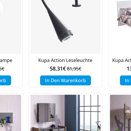
hlampe
Kupa Action Leseleuchte
Kupa Ac
58,31
€
1
5
€
81,95
€
ünglicher
ller
Ursprünglicher
Aktueller
Preis
Preis
orb
In Den Warenkorb
In
war:
ist:
5€
3€.
81,95€
58,31€.