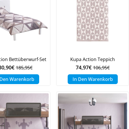
tion Bettüberwurf-Set
Kupa Action Teppich
30,90
€
74,97
€
185,95
€
106,95
€
Ursprünglicher
Aktueller
Ursprüngliche
Aktueller
Preis
Preis
Preis
Preis
 Den Warenkorb
In Den Warenkorb
war:
ist:
war:
ist:
185,95€
130,90€.
106,95€
74,97€.