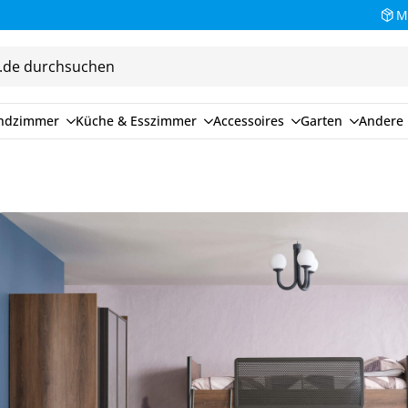
M
endzimmer
Küche & Esszimmer
Accessoires
Garten
Andere 