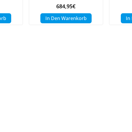
684,95
€
orb
In Den Warenkorb
In