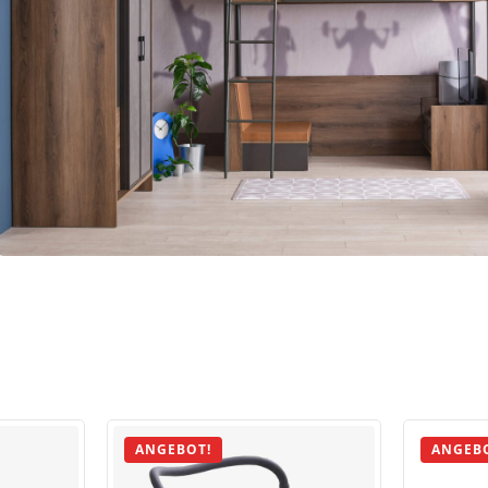
Kupa ACTION
Jugendzimmer Set, 2-teilig
1.441,95
€
In Den Warenkorb
ANGEBOT!
ANGEB