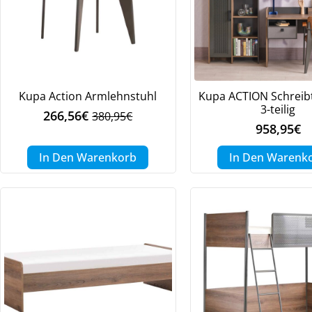
Kupa Action Armlehnstuhl
Kupa ACTION Schreibt
3-teilig
266,56
€
380,95
€
Ursprünglicher
Aktueller
958,95
€
Preis
Preis
war:
ist:
In Den Warenkorb
In Den Warenk
380,95€
266,56€.