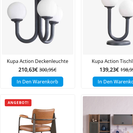
Kupa Action Deckenleuchte
Kupa Action Tisc
210,63
€
139,23
€
300,95
€
198,9
Ursprünglicher
Aktueller
Urspr
Aktue
Preis
Preis
Preis
Preis
In Den Warenkorb
In Den Warenk
war:
ist:
war:
ist:
300,95€
210,63€.
198,9
139,2
ANGEBOT!