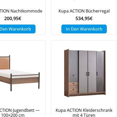
CTION Nachtkommode
Kupa ACTION Bücherregal
200,95
€
534,95
€
.
 Den Warenkorb
In Den Warenkorb
CTION Jugendbett —
Kupa ACTION Kleiderschrank
100×200 cm
mit 4 Türen