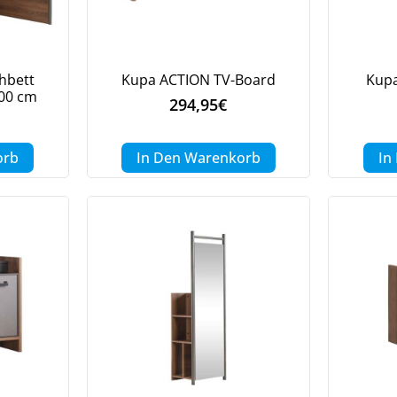
hbett
Kupa ACTION TV-Board
Kupa
200 cm
294,95
€
orb
In Den Warenkorb
In
Jetzt
5% Rabatt
auf Ihre erste Bestellung sichern!