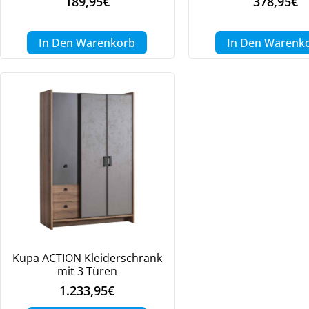
189,95
€
378,95
€
In Den Warenkorb
In Den Warenk
Kupa ACTION Kleiderschrank
mit 3 Türen
1.233,95
€