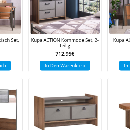
isch Set,
Kupa ACTION Kommode Set, 2-
Kupa A
teilig
712,95
€
orb
In Den Warenkorb
In