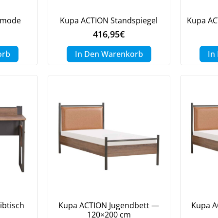
Meinen Code senden
mmode
Kupa ACTION Standspiegel
Kupa A
416,95
€
Bleiben Sie auf dem Laufenden über Neuigkeiten und Angebote
orb
In Den Warenkorb
In
itere Informationen darüber, wie wir Ihre Daten für Marketingkommunikation
rarbeiten. Lesen Sie unsere
Datenschutzrichtlinie.
ibtisch
Kupa ACTION Jugendbett —
Kupa A
120×200 cm