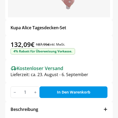
Kupa Alice Tagesdecken-Set
132,09
€
187,95
€
inkl. MwSt.
Ursprünglicher
Aktueller
4% Rabatt für Überweisung Vorkasse.
Preis
Preis
war:
ist:
Kostenloser Versand
187,95€
132,09€.
Lieferzeit:
ca. 23. August - 6. September
Kupa
Alice
In Den Warenkorb
Tagesdecken-
Set
Menge
Beschreibung