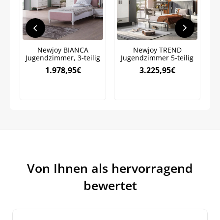
Jetzt
5% Rabatt
auf Ihre erste Bestellung sichern!
Newjoy BIANCA
Newjoy TREND
Jugendzimmer, 3-teilig
Jugendzimmer 5-teilig
1.978,95
€
3.225,95
€
Meinen Code senden
Bleiben Sie auf dem Laufenden über
Neuigkeiten und Angebote.
Weitere Informationen darüber, wie wir Ihre Daten für
Marketingkommunikation verarbeiten. Lesen Sie unsere
Datenschutzrichtlinie.
Von Ihnen als hervorragend
bewertet