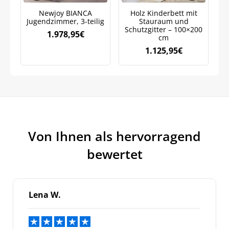
Weitere Informationen darüber, wie wir Ihre Daten für
Marketingkommunikation verarbeiten. Lesen Sie unsere
Newjoy BIANCA
Holz Kinderbett mit
Datenschutzrichtlinie.
Jugendzimmer, 3-teilig
Stauraum und
K
Schutzgitter – 100×200
1.978,95
€
cm
1.125,95
€
Von Ihnen als hervorragend
bewertet
Lena W.