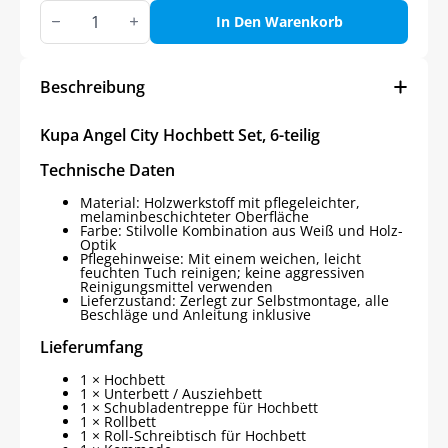
Kupa
ANGEL
In Den Warenkorb
CITY
Hochbett
Set,
6-
Beschreibung
teilig
Menge
Kupa Angel City Hochbett Set, 6-teilig
Technische Daten
Material: Holzwerkstoff mit pflegeleichter,
melaminbeschichteter Oberfläche
Farbe: Stilvolle Kombination aus Weiß und Holz-
Optik
Pflegehinweise: Mit einem weichen, leicht
feuchten Tuch reinigen; keine aggressiven
Reinigungsmittel verwenden
Lieferzustand: Zerlegt zur Selbstmontage, alle
Beschläge und Anleitung inklusive
Lieferumfang
1 × Hochbett
1 × Unterbett / Ausziehbett
1 × Schubladentreppe für Hochbett
1 × Rollbett
1 × Roll-Schreibtisch für Hochbett