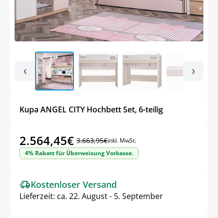
‹
›
Kupa ANGEL CITY Hochbett Set, 6-teilig
2.564,45
€
3.663,95
€
inkl. MwSt.
Ursprünglicher
Aktueller
4% Rabatt für Überweisung Vorkasse.
Preis
Preis
war:
ist:
Kostenloser Versand
3.663,95€
2.564,45€.
Lieferzeit:
ca. 22. August - 5. September