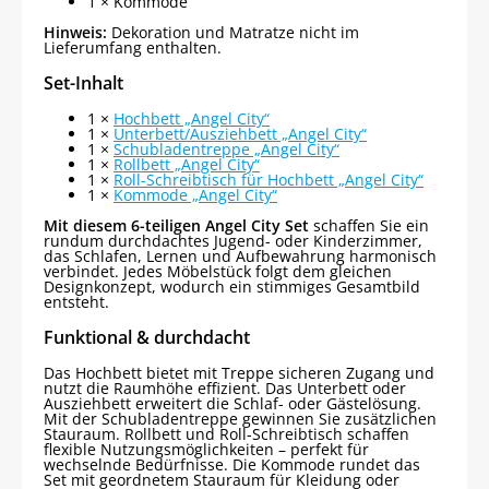
1 × Kommode
Hinweis:
Dekoration und Matratze nicht im
Lieferumfang enthalten.
Set-Inhalt
1 ×
Hochbett „Angel City“
1 ×
Unterbett/Ausziehbett „Angel City“
1 ×
Schubladentreppe „Angel City“
1 ×
Rollbett „Angel City“
1 ×
Roll-Schreibtisch für Hochbett „Angel City“
1 ×
Kommode „Angel City“
Mit diesem 6-teiligen Angel City Set
schaffen Sie ein
rundum durchdachtes Jugend- oder Kinderzimmer,
das Schlafen, Lernen und Aufbewahrung harmonisch
verbindet. Jedes Möbelstück folgt dem gleichen
Designkonzept, wodurch ein stimmiges Gesamtbild
entsteht.
Funktional & durchdacht
Das Hochbett bietet mit Treppe sicheren Zugang und
nutzt die Raumhöhe effizient. Das Unterbett oder
Ausziehbett erweitert die Schlaf- oder Gästelösung.
Mit der Schubladentreppe gewinnen Sie zusätzlichen
Stauraum. Rollbett und Roll-Schreibtisch schaffen
flexible Nutzungsmöglichkeiten – perfekt für
wechselnde Bedürfnisse. Die Kommode rundet das
Set mit geordnetem Stauraum für Kleidung oder