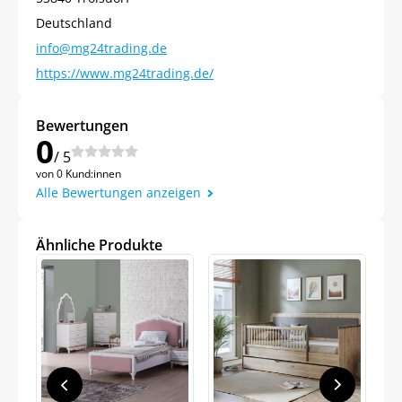
Deutschland
info@mg24trading.de
https://www.mg24trading.de/
Bewertungen
0
/ 5
Jetzt
5% Rabatt
von 0 Kund:innen
Alle Bewertungen anzeigen
auf Ihre erste Bestellung sichern!
Ähnliche Produkte
Meinen Code senden
Bleiben Sie auf dem Laufenden über
Neuigkeiten und Angebote.