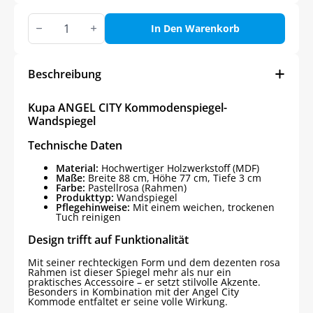
Kupa
ANGEL
In Den Warenkorb
CITY
Kommodenspiegel-
Wandspiegel
Menge
Beschreibung
Kupa ANGEL CITY Kommodenspiegel-
Wandspiegel
Technische Daten
Material:
Hochwertiger Holzwerkstoff (MDF)
Maße:
Breite 88 cm, Höhe 77 cm, Tiefe 3 cm
Farbe:
Pastellrosa (Rahmen)
Produkttyp:
Wandspiegel
Pflegehinweise:
Mit einem weichen, trockenen
Tuch reinigen
Design trifft auf Funktionalität
Mit seiner rechteckigen Form und dem dezenten rosa
Rahmen ist dieser Spiegel mehr als nur ein
praktisches Accessoire – er setzt stilvolle Akzente.
Besonders in Kombination mit der Angel City
Kommode entfaltet er seine volle Wirkung.