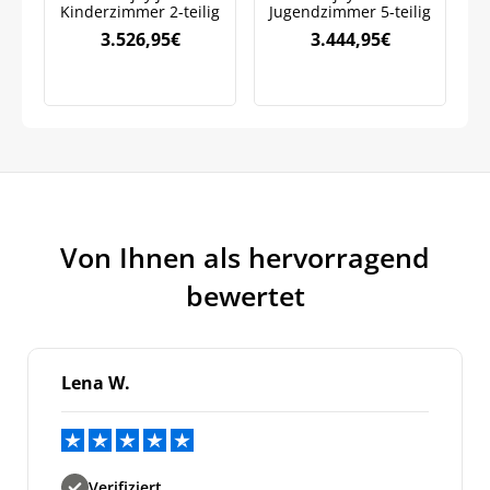
auf Ihre erste Bestellung sichern!
Kinderzimmer 2-teilig
Jugendzimmer 5-teilig
K
3.526,95
€
3.444,95
€
Meinen Code senden
Bleiben Sie auf dem Laufenden über
Neuigkeiten und Angebote.
Weitere Informationen darüber, wie wir Ihre Daten für
Von Ihnen als hervorragend
Marketingkommunikation verarbeiten. Lesen Sie unsere
Datenschutzrichtlinie.
bewertet
Lena W.
Verifiziert