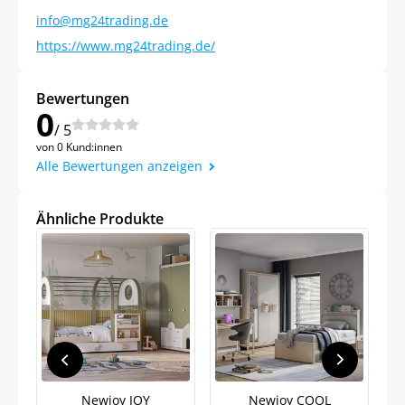
info@mg24trading.de
https://www.mg24trading.de/
Bewertungen
0
/ 5
von 0 Kund:innen
Alle Bewertungen anzeigen
Ähnliche Produkte
Jetzt
5% Rabatt
Newjoy JOY
Newjoy COOL