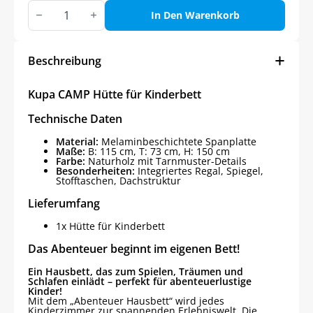
Kupa
CAMP
In Den Warenkorb
Hütte
für
Kinderbett
100
Beschreibung
cm
Menge
Kupa CAMP Hütte für Kinderbett
Technische Daten
Material:
Melaminbeschichtete Spanplatte
Maße:
B: 115 cm, T: 73 cm, H: 150 cm
Farbe:
Naturholz mit Tarnmuster-Details
Besonderheiten:
Integriertes Regal, Spiegel,
Stofftaschen, Dachstruktur
Lieferumfang
1x Hütte für Kinderbett
Das Abenteuer beginnt im eigenen Bett!
Ein Hausbett, das zum Spielen, Träumen und
Schlafen einlädt – perfekt für abenteuerlustige
Kinder!
Mit dem „Abenteuer Hausbett“ wird jedes
Kinderzimmer zur spannenden Erlebniswelt. Die