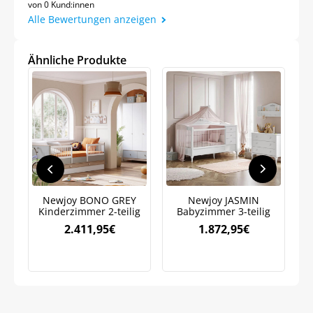
von 0 Kund:innen
Alle Bewertungen anzeigen
Ähnliche Produkte
Jetzt
5% Rabatt
auf Ihre erste Bestellung sichern!
Meinen Code senden
Newjoy BONO GREY
Newjoy JASMIN
J
Kinderzimmer 2-teilig
Babyzimmer 3-teilig
mi
Bleiben Sie auf dem Laufenden über
2.411,95
€
1.872,95
€
Neuigkeiten und Angebote.
Weitere Informationen darüber, wie wir Ihre Daten für
Marketingkommunikation verarbeiten. Lesen Sie unsere
Datenschutzrichtlinie.