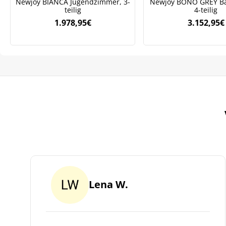
Newjoy BIANCA Jugendzimmer, 3-
Newjoy BONO GREY B
teilig
4-teilig
1.978,95
€
3.152,95
€
Lena W.