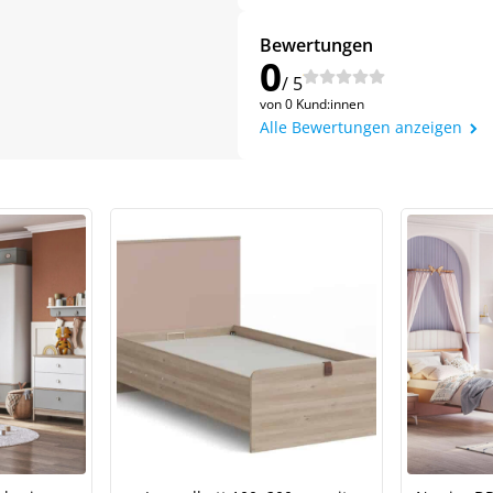
Bewertungen
0
/ 5
von 0 Kund:innen
Alle Bewertungen anzeigen
Jetzt
5% Rabatt
auf Ihre erste Bestellung sichern!
Meinen Code senden
Bleiben Sie auf dem Laufenden über Neuigkeiten und Angebote
itere Informationen darüber, wie wir Ihre Daten für Marketingkommunikation
rarbeiten. Lesen Sie unsere
Datenschutzrichtlinie.