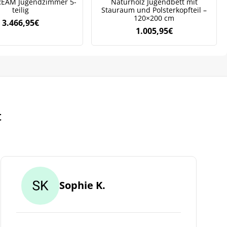
REAM Jugendzimmer 5-
Naturholz Jugendbett mit
teilig
Stauraum und Polsterkopfteil –
120×200 cm
3.466,95
€
1.005,95
€
t
Sophie K.