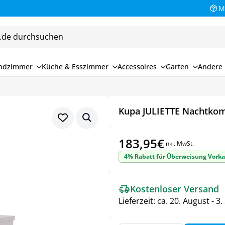
M
endzimmer
Küche & Esszimmer
Accessoires
Garten
Andere 
Kupa JULIETTE Nachtk
183,95
€
inkl. MwSt.
4% Rabatt für Überweisung Vorka
Kostenloser Versand
Lieferzeit:
ca. 20. August - 