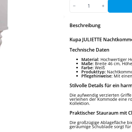
Kupa
JULIETTE
Nachtkommode
Menge
Beschreibung
Kupa JULIETTE Nachtkomm
Technische Daten
Material:
Hochwertiger Ho
Maße:
Breite 46 cm, Höhe
Farbe:
Weiß
Produkttyp:
Nachtkommode
Pflegehinweise:
Mit einem
Stilvolle Details für ein h
Die aufwendig verzierten Griffe
verleihen der Kommode eine rom
Kollektion.
Praktischer Stauraum mit 
Die großzügige Ablagefläche bi
geräumige Schublade sorgt für 