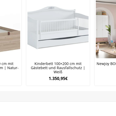
Bleiben Sie auf dem Laufenden über Neuigkeiten und Angebote
itere Informationen darüber, wie wir Ihre Daten für Marketingkommunikation
rarbeiten. Lesen Sie unsere
Datenschutzrichtlinie.
0 cm mit
Kinderbett 100×200 cm mit
Newjoy BO
m | Natur-
Gästebett und Rausfallschutz |
Weiß
1.350,95
€