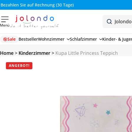
Bezahlen Sie auf Rechnung (30 Tage)
Menü
Sale
Bestseller
Wohnzimmer
Schlafzimmer
Kinder- & Jug
Home
>
Kinderzimmer
>
Kupa Little Princess Teppich
ANGEBOT!