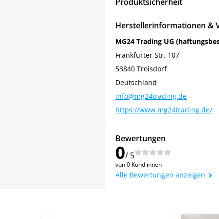
Produktsicherheit
Herstellerinformationen & 
MG24 Trading UG (haftungsbe
Frankfurter Str. 107
53840 Troisdorf
Deutschland
info@mg24trading.de
https://www.mg24trading.de/
Bewertungen
Jetzt
5% Rabatt
0
/ 5
auf Ihre erste Bestellung sichern!
von 0 Kund:innen
Alle Bewertungen anzeigen
Meinen Code senden