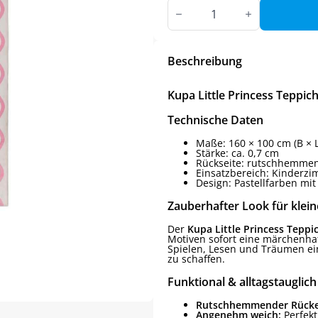
Kupa
Little
Princess
Teppich
Menge
Beschreibung
Kupa Little Princess Teppic
Technische Daten
Maße: 160 × 100 cm (B × L
Stärke: ca. 0,7 cm
Rückseite: rutschhemmend
Einsatzbereich: Kinderzi
Design: Pastellfarben mi
Zauberhafter Look für klei
Der
Kupa Little Princess Teppi
Motiven sofort eine märchenha
Spielen, Lesen und Träumen ei
zu schaffen.
Funktional & alltagstauglich
Rutschhemmender Rücke
Angenehm weich:
Perfekt