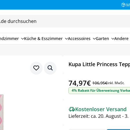
M
endzimmer
Küche & Esszimmer
Accessoires
Garten
Andere 
Kupa Little Princess Tep
74,97
€
106,95
€
inkl. MwSt.
Ursprünglicher
Aktueller
4% Rabatt für Überweisung Vorka
Preis
Preis
war:
ist:
Kostenloser Versand
106,95€
74,97€.
Lieferzeit:
ca. 20. August - 