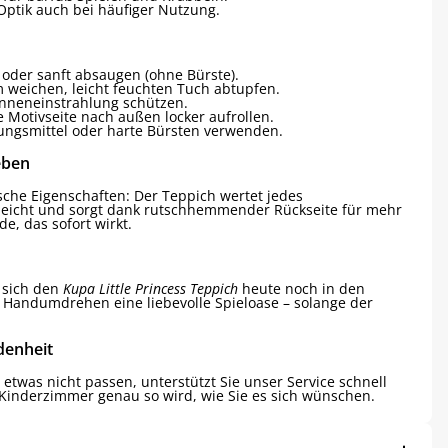
Optik auch bei häufiger Nutzung.
oder sanft absaugen (ohne Bürste).
m weichen, leicht feuchten Tuch abtupfen.
Sonneneinstrahlung schützen.
 Motivseite nach außen locker aufrollen.
ungsmittel oder harte Bürsten verwenden.
eben
ische Eigenschaften: Der Teppich wertet jedes
geleicht und sorgt dank rutschhemmender Rückseite für mehr
e, das sofort wirkt.
 sich den
Kupa Little Princess Teppich
heute noch in den
 Handumdrehen eine liebevolle Spieloase – solange der
denheit
e etwas nicht passen, unterstützt Sie unser Service schnell
 Kinderzimmer genau so wird, wie Sie es sich wünschen.