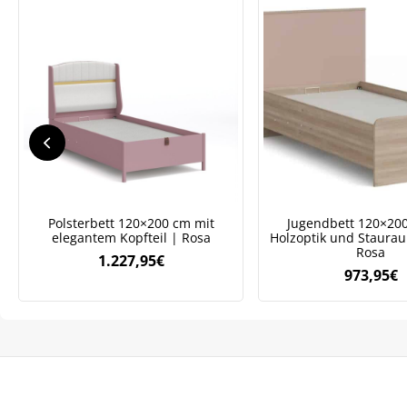
We
ve
Polsterbett 120×200 cm mit
Jugendbett 120×20
elegantem Kopfteil | Rosa
Holzoptik und Staurau
Rosa
1.227,95
€
973,95
€