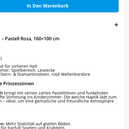
In Den Warenkorb
h – Pastell Rosa, 160×100 cm
)
 für sicheren Halt
mmer, Spielbereich, Leseecke
t Stern- & Diamantmotiven, rosé Wellenbordüre
ne Prinzessinnen
ch
bringt mit seinen zarten Pastelltönen und funkelnden
fte Stimmung ins Kinderzimmer. Die weiche Haptik lädt zum
n – ideal, um eine gemütliche und freundliche Atmosphäre
n:
Mehr Stabilität auf glatten Böden.
 für barfuß Spielen und Krabbeln.