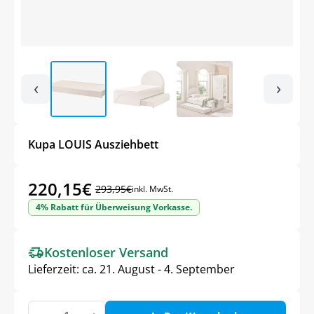
‹
›
Kupa LOUIS Ausziehbett
220,15
€
293,95
€
inkl. MwSt.
Ursprünglicher
Aktueller
4% Rabatt für Überweisung Vorkasse.
Preis
Preis
war:
ist:
Kostenloser Versand
293,95€
220,15€.
Lieferzeit:
ca. 21. August - 4. September
Kupa