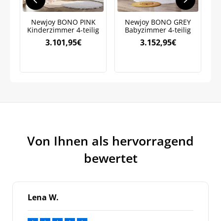
auf Ihre erste Bestellung sichern!
Newjoy BONO PINK
Newjoy BONO GREY
Kinderzimmer 4-teilig
Babyzimmer 4-teilig
S
3.101,95
€
3.152,95
€
Meinen Code senden
Bleiben Sie auf dem Laufenden über
Neuigkeiten und Angebote.
Weitere Informationen darüber, wie wir Ihre Daten für
Marketingkommunikation verarbeiten. Lesen Sie unsere
Datenschutzrichtlinie.
Von Ihnen als hervorragend
bewertet
Lena W.