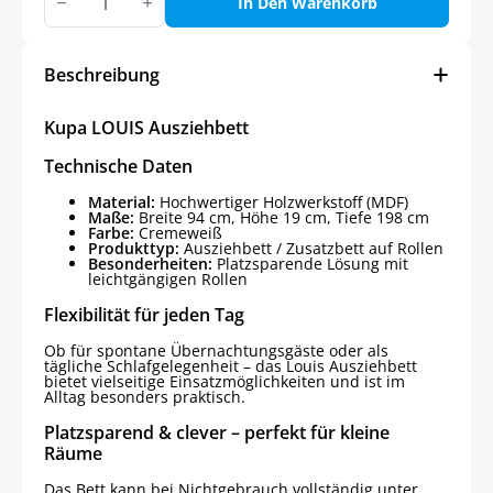
LOUIS
In Den Warenkorb
Ausziehbett
Menge
Beschreibung
Kupa LOUIS Ausziehbett
Technische Daten
Material:
Hochwertiger Holzwerkstoff (MDF)
Maße:
Breite 94 cm, Höhe 19 cm, Tiefe 198 cm
Farbe:
Cremeweiß
Produkttyp:
Ausziehbett / Zusatzbett auf Rollen
Besonderheiten:
Platzsparende Lösung mit
leichtgängigen Rollen
Flexibilität für jeden Tag
Ob für spontane Übernachtungsgäste oder als
tägliche Schlafgelegenheit – das Louis Ausziehbett
bietet vielseitige Einsatzmöglichkeiten und ist im
Alltag besonders praktisch.
Platzsparend & clever – perfekt für kleine
Räume
Das Bett kann bei Nichtgebrauch vollständig unter