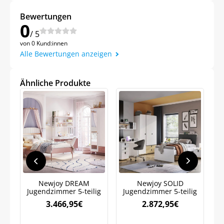
Bewertungen
0
/ 5
von 0 Kund:innen
Alle Bewertungen anzeigen
Ähnliche Produkte
Jetzt
5% Rabatt
Newjoy DREAM
Newjoy SOLID
Jugendzimmer 5-teilig
Jugendzimmer 5-teilig
J
3.466,95
€
2.872,95
€
auf Ihre erste Bestellung sichern!