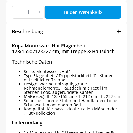
Kupa
Montessori
In Den Warenkorb
Hut
Etagenbett
–
123/155×212×227
Beschreibung
cm,
mit
Treppe
Kupa Montessori Hut Etagenbett –
&
123/155×212×227 cm, mit Treppe & Hausdach
Hausdach
Menge
Technische Daten
Serie: Montessori „Hut“
Typ: Etagenbett / Doppelstockbett für Kinder,
mit seitlicher Treppe
Design: warme Holzoptik, graue
Rahmenelemente, Hausdach mit Textil im
Sternen-Look, abgerundete Kanten
Maße (ca.): B: 123/155 cm · T: 212 cm · H: 227 cm
Sicherheit: breite Stufen mit Handläufen, hohe
Schutzseiten am oberen Bett
Kompatibilität: passt ideal zu allen Möbeln der
„Hut“-Kollektion
Lieferumfang
1× Montessori „Hut“ Etagenbett mit Treppe &