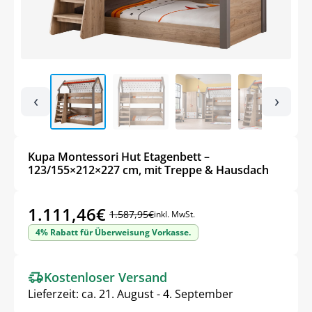
‹
›
Kupa Montessori Hut Etagenbett –
123/155×212×227 cm, mit Treppe & Hausdach
1.111,46
€
1.587,95
€
inkl. MwSt.
Ursprünglicher
Aktueller
4% Rabatt für Überweisung Vorkasse.
Preis
Preis
war:
ist:
Kostenloser Versand
1.587,95€
1.111,46€.
Lieferzeit:
ca. 21. August - 4. September