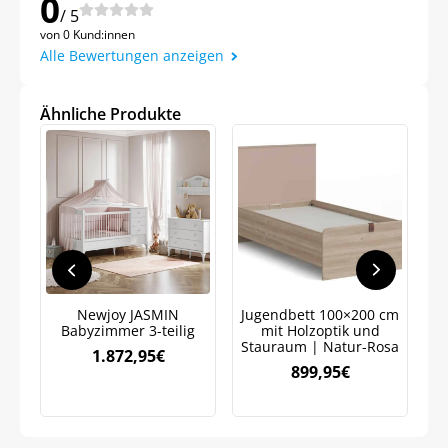
0
Meinen Code senden
/ 5
von 0 Kund:innen
Alle Bewertungen anzeigen
Bleiben Sie auf dem Laufenden über
Neuigkeiten und Angebote.
Ähnliche Produkte
Weitere Informationen darüber, wie wir Ihre Daten für
Marketingkommunikation verarbeiten. Lesen Sie unsere
Datenschutzrichtlinie.
Newjoy JASMIN
Jugendbett 100×200 cm
Babyzimmer 3-teilig
mit Holzoptik und
W
Stauraum | Natur-Rosa
1.872,95
€
899,95
€