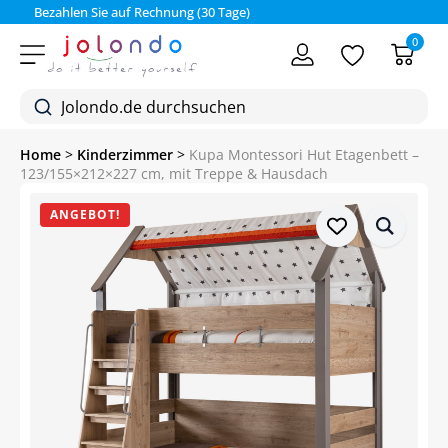
Bezahlen Sie auf Rechnung (30 Tage)
0
Home
>
Kinderzimmer
>
Kupa Montessori Hut Etagenbett –
123/155×212×227 cm, mit Treppe & Hausdach
ANGEBOT!