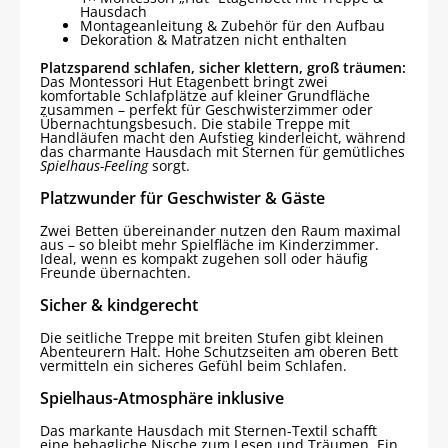
Hausdach
Montageanleitung & Zubehör für den Aufbau
Dekoration & Matratzen nicht enthalten
Platzsparend schlafen, sicher klettern, groß träumen:
Das Montessori Hut Etagenbett bringt zwei
komfortable Schlafplätze auf kleiner Grundfläche
zusammen – perfekt für Geschwisterzimmer oder
Übernachtungsbesuch. Die stabile Treppe mit
Handläufen macht den Aufstieg kinderleicht, während
das charmante Hausdach mit Sternen für gemütliches
Spielhaus-Feeling
sorgt.
Platzwunder für Geschwister & Gäste
Zwei Betten übereinander nutzen den Raum maximal
aus – so bleibt mehr Spielfläche im Kinderzimmer.
Ideal, wenn es kompakt zugehen soll oder häufig
Freunde übernachten.
Sicher & kindgerecht
Die seitliche Treppe mit breiten Stufen gibt kleinen
Abenteurern Halt. Hohe Schutzseiten am oberen Bett
vermitteln ein sicheres Gefühl beim Schlafen.
Spielhaus-Atmosphäre inklusive
Das markante Hausdach mit Sternen-Textil schafft
eine behagliche Nische zum Lesen und Träumen. Ein