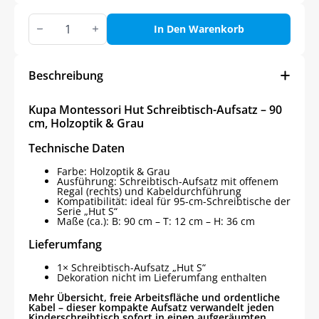
Kupa
Montessori
In Den Warenkorb
Hut
Schreibtisch-
Aufsatz
–
Beschreibung
90
cm,
Holzoptik
Kupa Montessori Hut Schreibtisch-Aufsatz – 90
&
cm, Holzoptik & Grau
Grau
Menge
Technische Daten
Farbe: Holzoptik & Grau
Ausführung: Schreibtisch-Aufsatz mit offenem
Regal (rechts) und Kabeldurchführung
Kompatibilität: ideal für 95-cm-Schreibtische der
Serie „Hut S“
Maße (ca.): B: 90 cm – T: 12 cm – H: 36 cm
Lieferumfang
1× Schreibtisch-Aufsatz „Hut S“
Dekoration nicht im Lieferumfang enthalten
Mehr Übersicht, freie Arbeitsfläche und ordentliche
Kabel – dieser kompakte Aufsatz verwandelt jeden
Kinderschreibtisch sofort in einen aufgeräumten