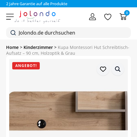
2 Jahre Garantie auf alle Produkte
0
Home
>
Kinderzimmer
>
Kupa Montessori Hut Schreibtisch-
Aufsatz – 90 cm, Holzoptik & Grau
ANGEBOT!