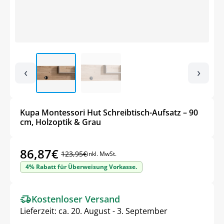
‹
›
Kupa Montessori Hut Schreibtisch-Aufsatz – 90
cm, Holzoptik & Grau
86,87
€
123,95
€
inkl. MwSt.
Ursprünglicher
Aktueller
4% Rabatt für Überweisung Vorkasse.
Preis
Preis
war:
ist:
Kostenloser Versand
123,95€
86,87€.
Lieferzeit:
ca. 20. August - 3. September