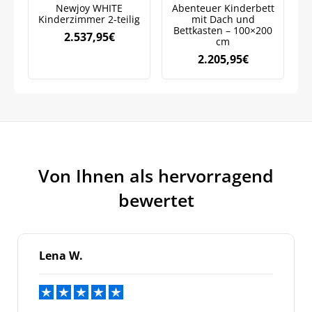
Newjoy WHITE
Abenteuer Kinderbett
J
Datenschutzrichtlinie.
Kinderzimmer 2-teilig
mit Dach und
mi
Bettkasten – 100×200
2.537,95
€
cm
2.205,95
€
Von Ihnen als hervorragend
bewertet
Lena W.