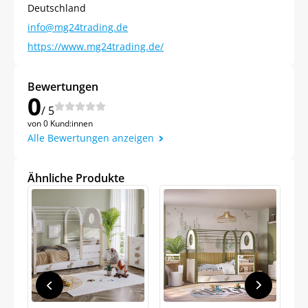
Deutschland
info@mg24trading.de
https://www.mg24trading.de/
Bewertungen
0
/ 5
Jetzt
5% Rabatt
von 0 Kund:innen
Alle Bewertungen anzeigen
auf Ihre erste Bestellung sichern!
Ähnliche Produkte
Meinen Code senden
Bleiben Sie auf dem Laufenden über Neuigkeiten
und Angebote.
Weitere Informationen darüber, wie wir Ihre Daten für
Marketingkommunikation verarbeiten. Lesen Sie unsere