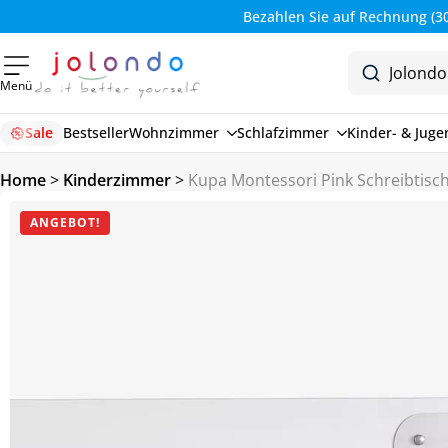
Bezahlen Sie auf Rechnung (30 Tage)
Menü
Sale
Bestseller
Wohnzimmer
Schlafzimmer
Kinder- & Jug
Home
>
Kinderzimmer
>
Kupa Montessori Pink Schreibtisc
ANGEBOT!