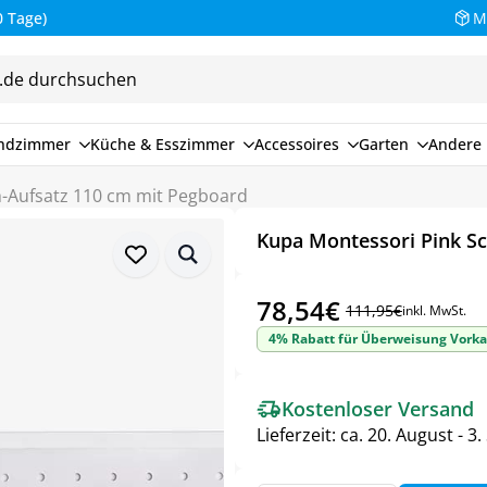
M
endzimmer
Küche & Esszimmer
Accessoires
Garten
Andere 
h-Aufsatz 110 cm mit Pegboard
Kupa Montessori Pink Sc
78,54
€
111,95
€
inkl. MwSt.
Ursprünglicher
Aktueller
4% Rabatt für Überweisung Vorka
Preis
Preis
war:
ist:
Kostenloser Versand
111,95€
78,54€.
Lieferzeit:
ca. 20. August - 