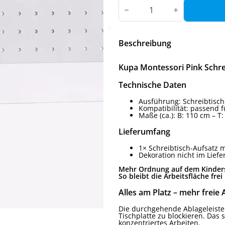
Kupa
Montessori
Pink
Schreibtisch-
Aufsatz
110
Beschreibung
cm
mit
Pegboard
Kupa Montessori Pink Schre
Menge
Technische Daten
Ausführung: Schreibtisch
Kompatibilität: passend f
Maße (ca.): B: 110 cm – T
Lieferumfang
1× Schreibtisch-Aufsatz 
Dekoration nicht im Lief
Mehr Ordnung auf dem Kindersch
So bleibt die Arbeitsfläche frei 
Alles am Platz – mehr freie 
Die durchgehende Ablageleiste n
Tischplatte zu blockieren. Das
konzentriertes Arbeiten.