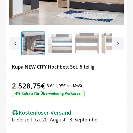
‹
›
Kupa NEW CITY Hochbett Set, 6-teilig
2.528,75
€
3.611,95
€
inkl. MwSt.
Ursprünglicher
Aktueller
4% Rabatt für Überweisung Vorkasse.
Preis
Preis
war:
ist:
Kostenloser Versand
3.611,95€
2.528,75€.
Lieferzeit:
ca. 20. August - 3. September