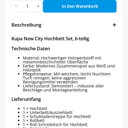
Kupa
NEW
In Den Warenkorb
CITY
Hochbett
Set,
6-
Beschreibung
teilig
Menge
Kupa New City Hochbett Set, 6-teilig
Technische Daten
Material: Hochwertiger Holzwerkstoff mit
melaminbeschichteter Oberfläche
Farbe: Modernes Zusammenspiel aus Weiß und
Holzoptik
Pflegehinweise: Mit weichem, leicht feuchtem
Tuch reinigen; keine aggressiven
Reinigungsmittel verwenden
Lieferzustand: Demontiert – inklusive aller
Beschläge und Montageanleitung
Lieferumfang
1 × Hochbett
1 × Unterbett/Ausziehbett
1 × Schubladentreppe für Hochbett
1 × Rollbett
1 × Roll-Schreibtisch für Hochbett