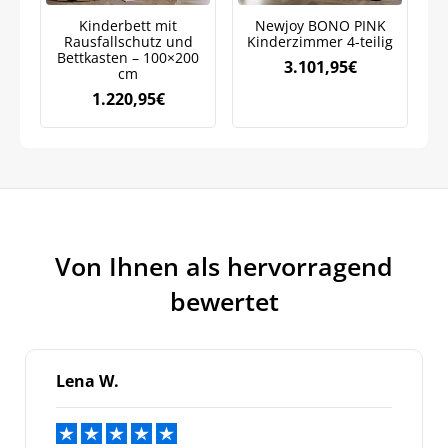
Weitere Informationen darüber, wie wir Ihre Daten für
Marketingkommunikation verarbeiten. Lesen Sie unsere
Kinderbett mit
Newjoy BONO PINK
J
Datenschutzrichtlinie.
Rausfallschutz und
Kinderzimmer 4-teilig
mi
Bettkasten – 100×200
3.101,95
€
cm
1.220,95
€
Von Ihnen als hervorragend
bewertet
Lena W.