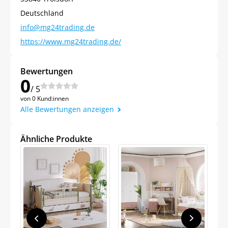
Deutschland
info@mg24trading.de
https://www.mg24trading.de/
Bewertungen
0
/ 5
Jetzt
5% Rabatt
von 0 Kund:innen
Alle Bewertungen anzeigen
auf Ihre erste Bestellung sichern!
Ähnliche Produkte
Meinen Code senden
Bleiben Sie auf dem Laufenden über
Neuigkeiten und Angebote.