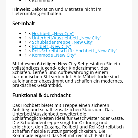
1 × Kommode
Hinweis:
Dekoration und Matratze nicht im
Lieferumfang enthalten.
Set-Inhalt
1 ×
Hochbett „New City“
1 ×
Unterbett/Ausziehbett „New City“
1 ×
Schubladentreppe „New City“
1 ×
Rollbett „New City“
1 ×
Roll-Schreibtisch für Hochbett „New City“
1 ×
Kommode „New City“
Mit diesem 6-teiligen New City Set
gestalten Sie ein
vollständiges Jugend- oder Kinderzimmer, das
Schlafen, Lernen und Aufbewahrung in einem
harmonischen Stil verbindet. Alle Möbelstücke sind
aufeinander abgestimmt und schaffen ein modernes,
praktisches Gesamtbild.
Funktional & durchdacht
Das Hochbett bietet mit Treppe einen sicheren
Aufstieg und schafft zusätzlichen Stauraum. Das
Unterbett/Ausziehbett erweitert die
Schlafmöglichkeiten ideal für Geschwister oder Gäste.
Die Schubladentreppe sorgt für Ordnung und
erleichtert den Zugang. Rollbett und Roll-Schreibtisch
schaffen flexible Nutzungsmöglichkeiten. Die
Kommode ergänzt das Set mit reichlich Platz für