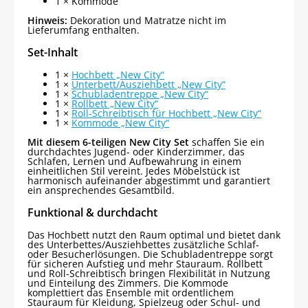
1 × Kommode
Hinweis:
Dekoration und Matratze nicht im
Lieferumfang enthalten.
Set-Inhalt
1 ×
Hochbett „New City“
1 ×
Unterbett/Ausziehbett „New City“
1 ×
Schubladentreppe „New City“
1 ×
Rollbett „New City“
1 ×
Roll-Schreibtisch für Hochbett „New City“
1 ×
Kommode „New City“
Mit diesem 6-teiligen New City Set
schaffen Sie ein
durchdachtes Jugend- oder Kinderzimmer, das
Schlafen, Lernen und Aufbewahrung in einem
einheitlichen Stil vereint. Jedes Möbelstück ist
harmonisch aufeinander abgestimmt und garantiert
ein ansprechendes Gesamtbild.
Funktional & durchdacht
Das Hochbett nutzt den Raum optimal und bietet dank
des Unterbettes/Ausziehbettes zusätzliche Schlaf-
oder Besucherlösungen. Die Schubladentreppe sorgt
für sicheren Aufstieg und mehr Stauraum. Rollbett
und Roll-Schreibtisch bringen Flexibilität in Nutzung
und Einteilung des Zimmers. Die Kommode
komplettiert das Ensemble mit ordentlichem
Stauraum für Kleidung, Spielzeug oder Schul- und