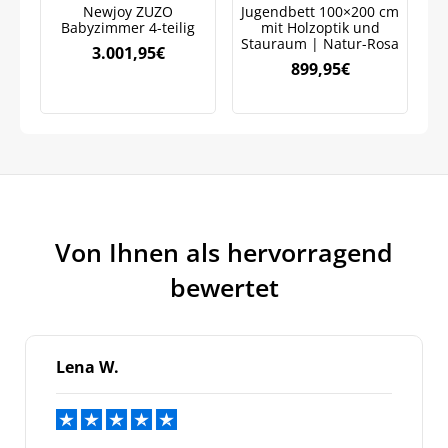
Newjoy ZUZO
Jugendbett 100×200 cm
Marketingkommunikation verarbeiten. Lesen Sie unsere
Datenschutzrichtlinie.
Babyzimmer 4-teilig
mit Holzoptik und
J
Stauraum | Natur-Rosa
3.001,95
€
899,95
€
Von Ihnen als hervorragend
bewertet
Lena W.