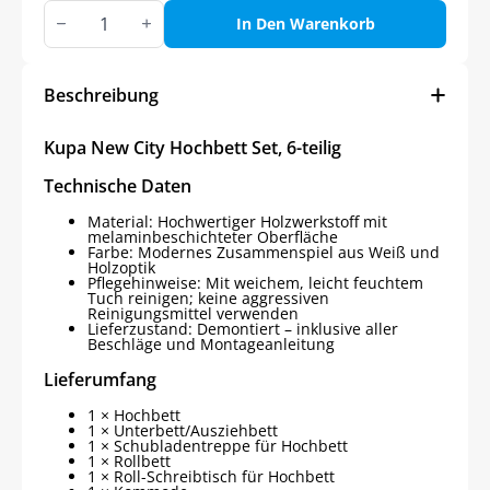
Kupa
NEW
In Den Warenkorb
CITY
Hochbett
Set,
6-
Beschreibung
teilig
Menge
Kupa New City Hochbett Set, 6-teilig
Technische Daten
Material: Hochwertiger Holzwerkstoff mit
melaminbeschichteter Oberfläche
Farbe: Modernes Zusammenspiel aus Weiß und
Holzoptik
Pflegehinweise: Mit weichem, leicht feuchtem
Tuch reinigen; keine aggressiven
Reinigungsmittel verwenden
Lieferzustand: Demontiert – inklusive aller
Beschläge und Montageanleitung
Lieferumfang
1 × Hochbett
1 × Unterbett/Ausziehbett
1 × Schubladentreppe für Hochbett
1 × Rollbett
1 × Roll-Schreibtisch für Hochbett