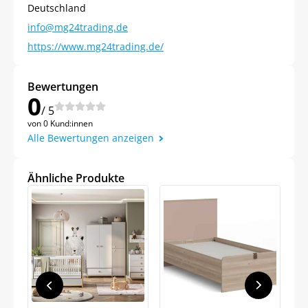
Deutschland
info@mg24trading.de
https://www.mg24trading.de/
Bewertungen
0
/ 5
von 0 Kund:innen
Jetzt
5% Rabatt
Alle Bewertungen anzeigen
auf Ihre erste Bestellung sichern!
Ähnliche Produkte
Meinen Code senden
Bleiben Sie auf dem Laufenden über
Neuigkeiten und Angebote.
Weitere Informationen darüber, wie wir Ihre Daten für