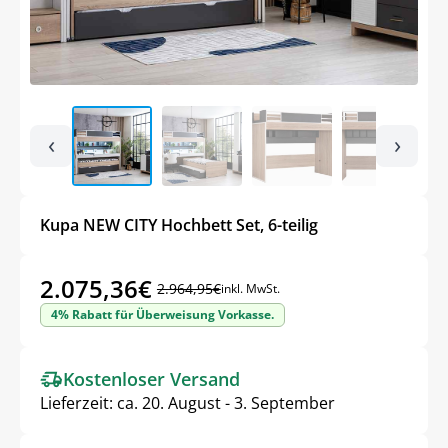
‹
›
Kupa NEW CITY Hochbett Set, 6-teilig
2.075,36
€
2.964,95
€
inkl. MwSt.
Ursprünglicher
Aktueller
4% Rabatt für Überweisung Vorkasse.
Preis
Preis
war:
ist:
Kostenloser Versand
2.964,95€
2.075,36€.
Lieferzeit:
ca. 20. August - 3. September