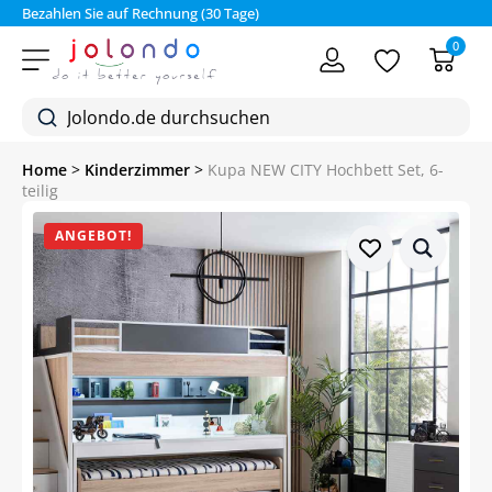
Bezahlen Sie auf Rechnung (30 Tage)
0
Home
>
Kinderzimmer
>
Kupa NEW CITY Hochbett Set, 6-
teilig
ANGEBOT!