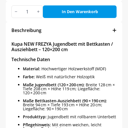
Kupa
NEW
In Den Warenkorb
FREZYA
Jugendbett
mit
Bettkasten
Beschreibung
/
Ausziehbett
-
Kupa NEW FREZYA Jugendbett mit Bettkasten /
120x200
Ausziehbett – 120×200 cm
cm
Menge
Technische Daten
Material:
Hochwertiger Holzwerkstoff (MDF)
Farbe:
Weiß mit natürlicher Holzoptik
Maße Jugendbett (120 × 200 cm):
Breite 128 cm ×
Tiefe 208 cm × Höhe 119 cm; Liegefläche:
120 × 200 cm
Maße Bettkasten-Ausziehbett (90 × 190 cm):
Breite 94 cm × Tiefe 193 cm × Höhe 20 cm;
Liegefläche: 90 × 190 cm
Produkttyp:
Jugendbett mit rollbarem Unterbett
Pflegehinweis:
Mit einem weichen, leicht