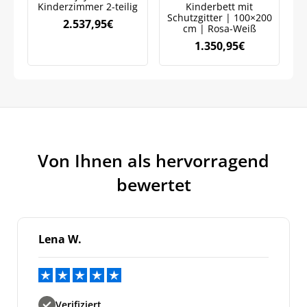
Marketingkommunikation verarbeiten. Lesen Sie unsere
Kinderzimmer 2-teilig
Kinderbett mit
J
Datenschutzrichtlinie.
Schutzgitter | 100×200
2.537,95
€
cm | Rosa-Weiß
1.350,95
€
Von Ihnen als hervorragend
bewertet
Lena W.
Verifiziert