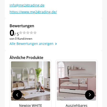
info@mg24trading.de
https://www.mg24trading.de/
Bewertungen
0
/ 5
von 0 Kund:innen
Jetzt
5% Rabatt
Alle Bewertungen anzeigen
auf Ihre erste Bestellung sichern!
Ähnliche Produkte
Meinen Code senden
Bleiben Sie auf dem Laufenden über
Neuigkeiten und Angebote.
Weitere Informationen darüber, wie wir Ihre Daten für
Newjoy WHITE
Ausziehbares