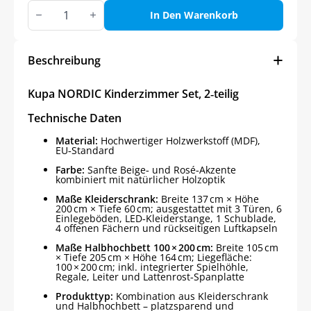
Kupa
NORDIC
In Den Warenkorb
Kinderzimmer
Set,
2-
tlg.
Beschreibung
Menge
Kupa NORDIC Kinderzimmer Set, 2‑teilig
Technische Daten
Material:
Hochwertiger Holzwerkstoff (MDF),
EU‑Standard
Farbe:
Sanfte Beige‑ und Rosé‑Akzente
kombiniert mit natürlicher Holzoptik
Maße Kleiderschrank:
Breite 137 cm × Höhe
200 cm × Tiefe 60 cm; ausgestattet mit 3 Türen, 6
Einlegeböden, LED‑Kleiderstange, 1 Schublade,
4 offenen Fächern und rückseitigen Luftkapseln
Maße Halbhochbett 100 × 200 cm:
Breite 105 cm
× Tiefe 205 cm × Höhe 164 cm; Liegefläche:
100 × 200 cm; inkl. integrierter Spielhöhle,
Regale, Leiter und Lattenrost‑Spanplatte
Produkttyp:
Kombination aus Kleiderschrank
und Halbhochbett – platzsparend und