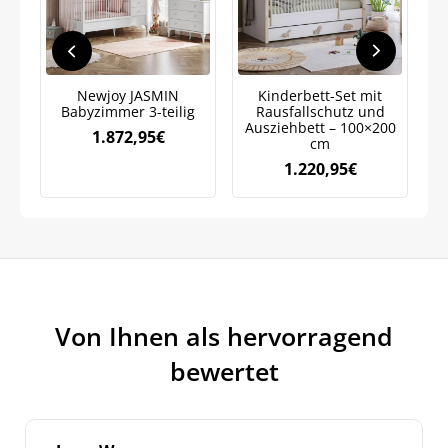
Newjoy JASMIN
Kinderbett-Set mit
Babyzimmer 3-teilig
Rausfallschutz und
J
Ausziehbett – 100×200
1.872,95
€
cm
1.220,95
€
Von Ihnen als hervorragend
bewertet