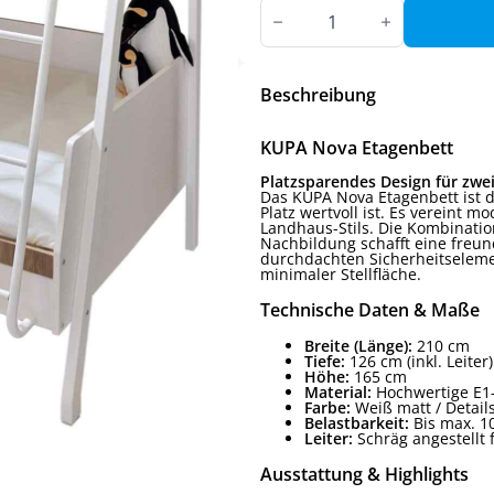
KUPA
Nova
Etagenbett
Menge
Beschreibung
KUPA Nova Etagenbett
Platzsparendes Design für zwei –
Das KUPA Nova Etagenbett ist d
Platz wertvoll ist. Es vereint
Landhaus-Stils. Die Kombinati
Nachbildung schafft eine freu
durchdachten Sicherheitselemen
minimaler Stellfläche.
Technische Daten & Maße
Breite (Länge):
210 cm
Tiefe:
126 cm (inkl. Leiter)
Höhe:
165 cm
Material:
Hochwertige E1-S
Farbe:
Weiß matt / Detail
Belastbarkeit:
Bis max. 10
Leiter:
Schräg angestellt 
Ausstattung & Highlights