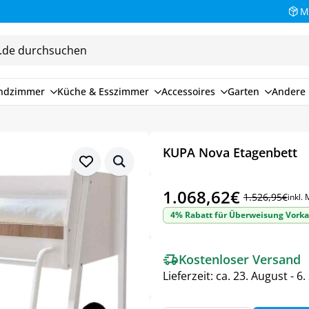
M
endzimmer
Küche & Esszimmer
Accessoires
Garten
Andere 
KUPA Nova Etagenbett
1.068,62
€
1.526,95
€
inkl.
Ursprünglicher
Aktueller
4% Rabatt für Überweisung Vorka
Preis
Preis
war:
ist:
Kostenloser Versand
1.526,95€
1.068,62€.
Lieferzeit:
ca. 23. August - 