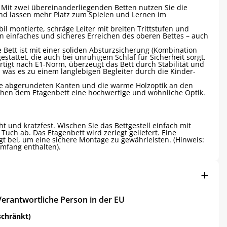
Mit zwei übereinanderliegenden Betten nutzen Sie die
d lassen mehr Platz zum Spielen und Lernen im
bil montierte, schräge Leiter mit breiten Trittstufen und
in einfaches und sicheres Erreichen des oberen Bettes – auch
 Bett ist mit einer soliden Absturzsicherung (Kombination
estattet, die auch bei unruhigem Schlaf für Sicherheit sorgt.
tigt nach E1-Norm, überzeugt das Bett durch Stabilität und
, was es zu einem langlebigen Begleiter durch die Kinder-
e abgerundeten Kanten und die warme Holzoptik an den
ihen dem Etagenbett eine hochwertige und wohnliche Optik.
ht und kratzfest. Wischen Sie das Bettgestell einfach mit
Tuch ab. Das Etagenbett wird zerlegt geliefert. Eine
egt bei, um eine sichere Montage zu gewährleisten. (Hinweis:
umfang enthalten).
Verantwortliche Person in der EU
schränkt)