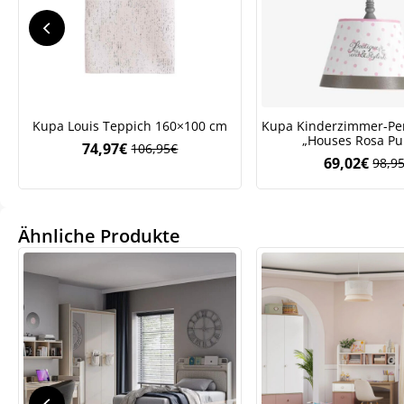
Kupa Louis Teppich 160×100 cm
Kupa Kinderzimmer-Pe
„Houses Rosa Pu
74,97
€
106,95
€
Ursprünglicher
Aktueller
69,02
€
98,9
Ursp
Aktue
Preis
Preis
Preis
Preis
war:
ist:
war:
ist:
106,95€
74,97€.
We
ve
98,9
69,02
Ähnliche Produkte