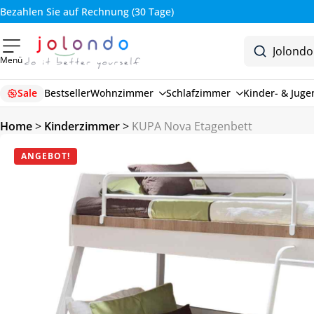
Bezahlen Sie auf Rechnung (30 Tage)
Menü
Sale
Bestseller
Wohnzimmer
Schlafzimmer
Kinder- & Jug
Home
>
Kinderzimmer
>
KUPA Nova Etagenbett
ANGEBOT!