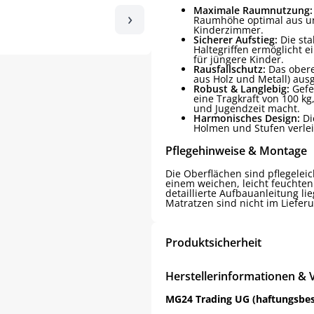
Maximale Raumnutzung:
›
Raumhöhe optimal aus un
Kinderzimmer.
Sicherer Aufstieg:
Die sta
Haltegriffen ermöglicht e
für jüngere Kinder.
Rausfallschutz:
Das obere
aus Holz und Metall) ausg
Robust & Langlebig:
Gefer
eine Tragkraft von 100 kg
und Jugendzeit macht.
Harmonisches Design:
Di
Holmen und Stufen verle
Pflegehinweise & Montage
Die Oberflächen sind pflegeleic
einem weichen, leicht feuchten 
detaillierte Aufbauanleitung li
Matratzen sind nicht im Liefer
Produktsicherheit
Herstellerinformationen & 
MG24 Trading UG (haftungsbe