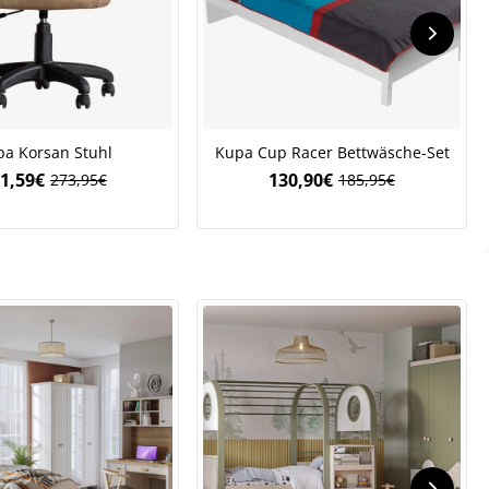
a Korsan Stuhl
Kupa Cup Racer Bettwäsche-Set
1,59
€
130,90
€
273,95
€
185,95
€
Ursprünglicher
Aktueller
Ursprünglicher
Aktueller
Preis
Preis
Preis
Preis
.
war:
ist:
war:
ist:
273,95€
191,59€.
185,95€
130,90€.