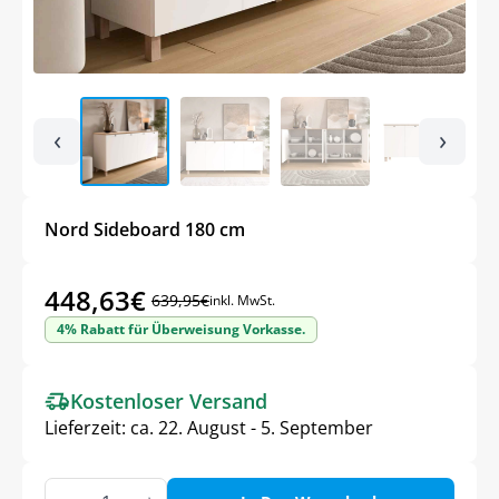
‹
›
Nord Sideboard 180 cm
448,63
€
639,95
€
inkl. MwSt.
Ursprünglicher
Aktueller
4% Rabatt für Überweisung Vorkasse.
Preis
Preis
war:
ist:
Kostenloser Versand
639,95€
448,63€.
Lieferzeit:
ca. 22. August - 5. September
Nord