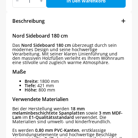
Sideboard
In Den Warenkorb
180
cm
Menge
Beschreibung
Nord Sideboard 180 cm
Das
Nord Sideboard 180 cm
überzeugt durch sein
modernes Design und seine hochwertige
Verarbeitung. Mit seiner klaren Linienführung und
den massiven Holzfüßen verleiht es Ihrem Wohnraum
eine stilvolle und zugleich warme Atmosphäre.
Maße
Breite:
1800 mm
Tiefe:
421 mm
Höhe:
800 mm
Verwendete Materialien
Bei der Herstellung werden
18 mm
melaminbeschichtete Spanplatten
sowie
3 mm MDF-
Lam
im
E1-Qualitätsstandard
verwendet. Die
Materialien sind umwelt- und kinderfreundlich.
Es werden
0,80 mm PVC-Kanten
, erstklassige
Verbindungselemente und hochwertige Beschläge