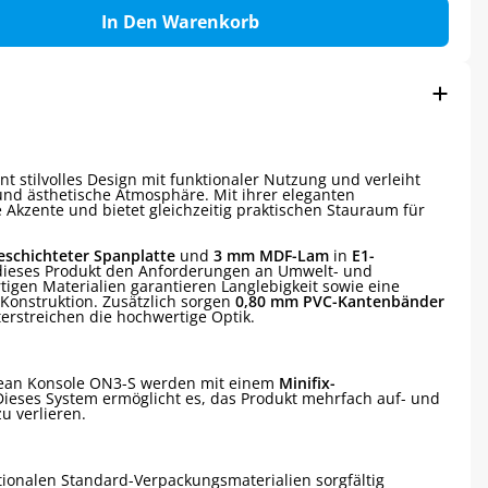
In Den Warenkorb
nt stilvolles Design mit funktionaler Nutzung und verleiht
d ästhetische Atmosphäre. Mit ihrer eleganten
 Akzente und bietet gleichzeitig praktischen Stauraum für
schichteter Spanplatte
und
3 mm MDF-Lam
in
E1-
 dieses Produkt den Anforderungen an Umwelt- und
igen Materialien garantieren Langlebigkeit sowie eine
Konstruktion. Zusätzlich sorgen
0,80 mm PVC-Kantenbänder
terstreichen die hochwertige Optik.
cean Konsole ON3-S werden mit einem
Minifix-
Dieses System ermöglicht es, das Produkt mehrfach auf- und
u verlieren.
tionalen Standard-Verpackungsmaterialien sorgfältig