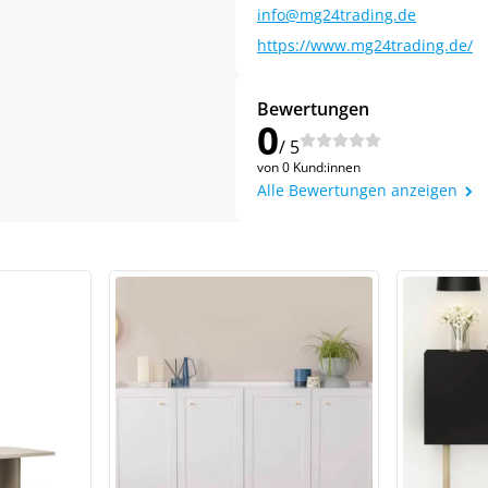
info@mg24trading.de
https://www.mg24trading.de/
Bewertungen
0
/ 5
von 0 Kund:innen
Alle Bewertungen anzeigen
Jetzt
5% Rabatt
auf Ihre erste Bestellung sichern!
Meinen Code senden
Bleiben Sie auf dem Laufenden über Neuigkeiten und Angebote
itere Informationen darüber, wie wir Ihre Daten für Marketingkommunikation
rarbeiten. Lesen Sie unsere
Datenschutzrichtlinie.