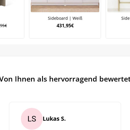
h
Sideboard | Weiß
Side
431,95
€
,95
€
rünglicher
ller
,95€
5€.
Von Ihnen als hervorragend bewerte
Lukas S.