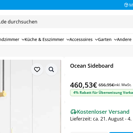
M
endzimmer
Küche & Esszimmer
Accessoires
Garten
Andere 
Ocean Sideboard
460,53
€
656,95
€
inkl. MwSt.
Ursprünglicher
Aktueller
4% Rabatt für Überweisung Vorka
Preis
Preis
war:
ist:
Kostenloser Versand
656,95€
460,53€.
Lieferzeit:
ca. 21. August - 