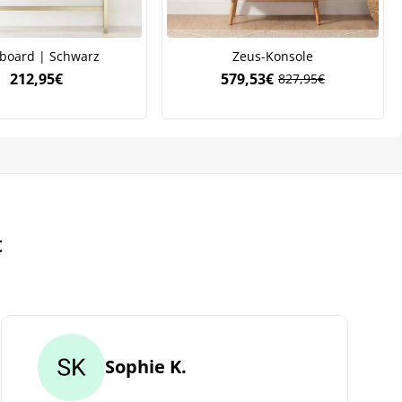
board | Schwarz
Zeus-Konsole
212,95
€
579,53
€
827,95
€
Ursprünglicher
Aktueller
Preis
Preis
war:
ist:
827,95€
579,53€.
t
Sophie K.