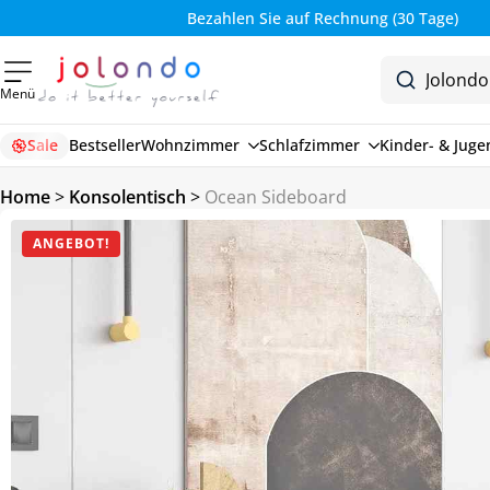
Bezahlen Sie auf Rechnung (30 Tage)
Menü
Sale
Bestseller
Wohnzimmer
Schlafzimmer
Kinder- & Jug
Home
>
Konsolentisch
>
Ocean Sideboard
ANGEBOT!