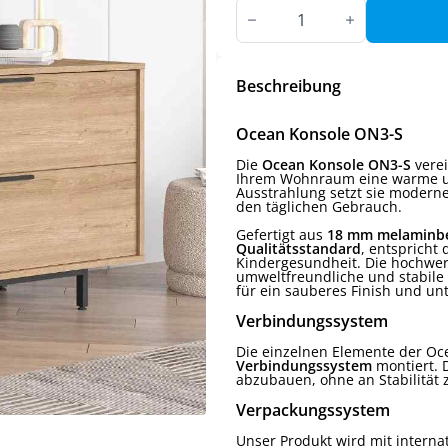
Ocean
Sideboard
Menge
Beschreibung
Ocean Konsole ON3-S
Die
Ocean Konsole ON3-S
verei
Ihrem Wohnraum eine warme un
Ausstrahlung setzt sie moderne
den täglichen Gebrauch.
Gefertigt aus
18 mm melaminbe
Qualitätsstandard
, entspricht
Kindergesundheit. Die hochwert
umweltfreundliche und stabile 
für ein sauberes Finish und un
Verbindungssystem
Die einzelnen Elemente der O
Verbindungssystem
montiert. 
abzubauen, ohne an Stabilität z
Verpackungssystem
Unser Produkt wird mit interna