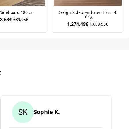
Sideboard 180 cm
Design-Sideboard aus Holz – 4-
Türig
8,63
€
639,95
€
Ursprünglicher
Aktueller
1.274,49
€
1.698,95
€
Ursprünglicher
Aktueller
Preis
Preis
Preis
Preis
war:
ist:
war:
ist:
639,95€
448,63€.
1.698,95€
1.274,49€.
.
t
Sophie K.