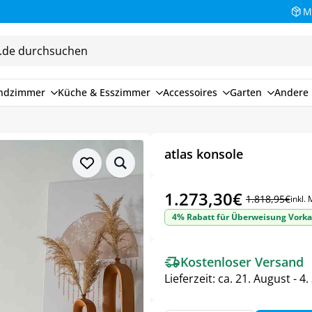
M
endzimmer
Küche & Esszimmer
Accessoires
Garten
Andere 
atlas konsole
1.273,30
€
1.818,95
€
inkl.
Ursprünglicher
Aktueller
4% Rabatt für Überweisung Vorka
Preis
Preis
war:
ist:
Kostenloser Versand
1.818,95€
1.273,30€.
Lieferzeit:
ca. 21. August - 