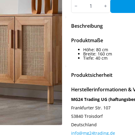
atlas
konsole
Menge
Beschreibung
Produktmaße
Höhe: 80 cm
Breite: 160 cm
Tiefe: 40 cm
Produktsicherheit
Herstellerinformationen & 
MG24 Trading UG (haftungsbe
Frankfurter Str. 107
53840 Troisdorf
Deutschland
info@mg24trading.de