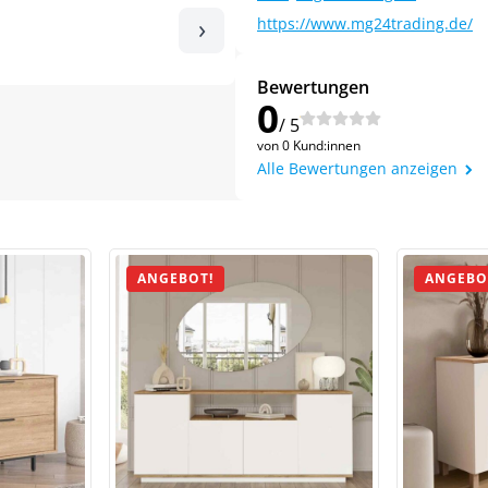
›
https://www.mg24trading.de/
Bewertungen
0
/ 5
von 0 Kund:innen
Alle Bewertungen anzeigen
ANGEBOT!
ANGEBO
Jetzt
5% Rabatt
auf Ihre erste Bestellung sichern!