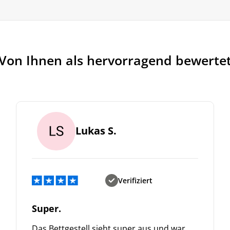
Von Ihnen als hervorragend bewerte
Lukas S.
Verifiziert
Super.
Das Bettgestell sieht super aus und war