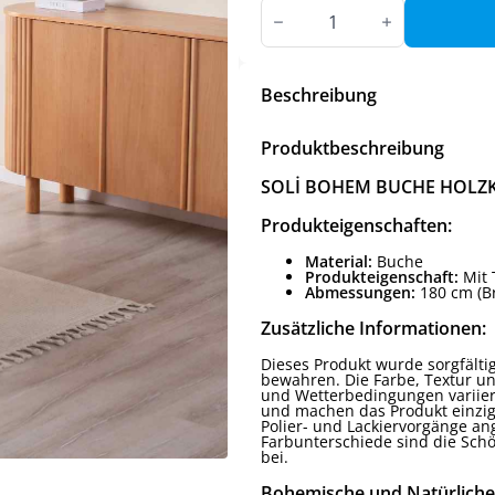
SOLI
BOHEMISCHER
BUCHE
HOLZKONSOLENTISCH,
BEIGE
Menge
Beschreibung
Produktbeschreibung
SOLİ BOHEM BUCHE HOLZK
Produkteigenschaften:
Material:
Buche
Produkteigenschaft:
Mit 
Abmessungen:
180 cm (Br
Zusätzliche Informationen:
Dieses Produkt wurde sorgfältig
bewahren. Die Farbe, Textur 
und Wetterbedingungen variiere
und machen das Produkt einziga
Polier- und Lackiervorgänge an
Farbunterschiede sind die Schö
bei.
Bohemische und Natürliche