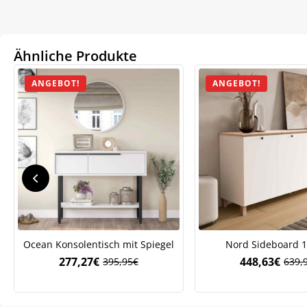
Ähnliche Produkte
ANGEBOT!
ANGEBOT!
We
Ocean Konsolentisch mit Spiegel
Nord Sideboard 
ve
277,27
€
448,63
€
395,95
€
639,
Ursprünglicher
Aktueller
Ursp
Aktue
Preis
Preis
Preis
Preis
war:
ist:
war:
ist:
395,95€
277,27€.
639,
448,6