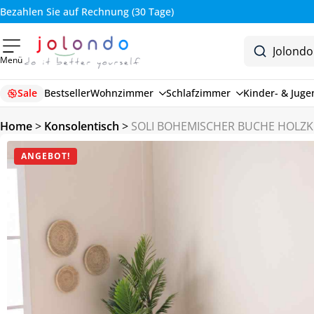
Bezahlen Sie auf Rechnung (30 Tage)
Menü
Sale
Bestseller
Wohnzimmer
Schlafzimmer
Kinder- & Jug
Home
>
Konsolentisch
>
SOLI BOHEMISCHER BUCHE HOLZK
ANGEBOT!