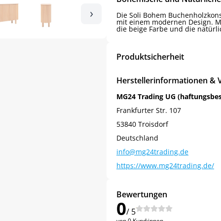
›
Die Soli Bohem Buchenholzkons
mit einem modernen Design. Mi
die beige Farbe und die natürli
Produktsicherheit
Herstellerinformationen & 
MG24 Trading UG (haftungsbe
Frankfurter Str. 107
53840 Troisdorf
Deutschland
info@mg24trading.de
https://www.mg24trading.de/
Bewertungen
0
/ 5
von 0 Kund:innen