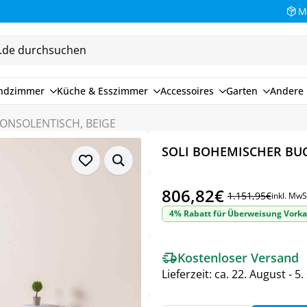
M
endzimmer
Küche & Esszimmer
Accessoires
Garten
Andere 
ONSOLENTISCH, BEIGE
SOLI BOHEMISCHER BU
806,82
€
1.151,95
€
inkl. MwS
Ursprünglicher
Aktueller
4% Rabatt für Überweisung Vorka
Preis
Preis
war:
ist:
Kostenloser Versand
1.151,95€
806,82€.
Lieferzeit:
ca. 22. August - 