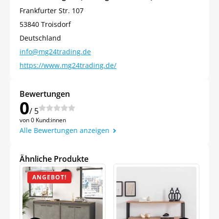
Frankfurter Str. 107
auf Ihre erste Bestellung sichern!
53840 Troisdorf
Deutschland
info@mg24trading.de
https://www.mg24trading.de/
Meinen Code senden
Bewertungen
Bleiben Sie auf dem Laufenden über
0
Neuigkeiten und Angebote.
/ 5
Weitere Informationen darüber, wie wir Ihre Daten für
von 0 Kund:innen
Marketingkommunikation verarbeiten. Lesen Sie unsere
Datenschutzrichtlinie.
Alle Bewertungen anzeigen
Ähnliche Produkte
ANGEBOT!