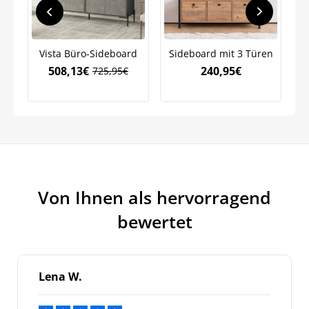
Vista Büro-Sideboard
Sideboard mit 3 Türen
Ko
508,13
€
240,95
€
725,95
€
Ursprünglicher
Aktueller
Preis
Preis
war:
ist:
725,95€
508,13€.
Von Ihnen als hervorragend
bewertet
Lena W.