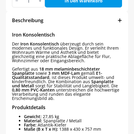
Konsolentisch
In Den Warenkorb
Menge
Beschreibung
Iron Konsolentisch
Der
Iron Konsolentisch
überzeugt durch sein
modernes und funktionales Design. Er verleiht Ihrem
Wohnraum Wärme und Ästhetik und bietet
gleichzeitig eine praktische Ablagefläche für Flur,
Wohnzimmer oder Eingangsbereich.
Gefertigt aus
18 mm melaminbeschichteter
Spanplatte
sowie
3 mm MDF-Lam
gemäß
E1-
Qualitätsstandard
, ist dieses Produkt umwelt- und
kinderfreundlich. Die Kombination aus
Spanplatte
und Metall
sorgt für Stabilität und Langlebigkeit. Die
0,80 mm PVC-Kanten
unterstreichen die hochwertige
Verarbeitung und runden das elegante
Erscheinungsbild ab.
Produktdetails
Gewicht:
27,85 kg
Material:
Spanplatte / Metall
Farbe:
Atlantik-Kiefer
Maße (B x T x H):
1388 x 430 x 757 mm