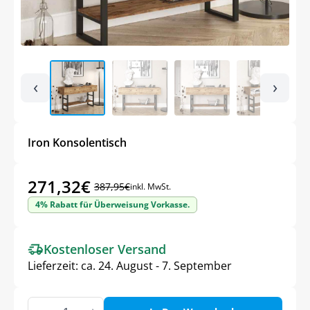
‹
›
Iron Konsolentisch
271,32
€
387,95
€
inkl. MwSt.
Ursprünglicher
Aktueller
4% Rabatt für Überweisung Vorkasse.
Preis
Preis
war:
ist:
Kostenloser Versand
387,95€
271,32€.
Lieferzeit:
ca. 24. August - 7. September
Iron