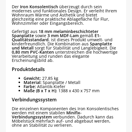
Der
Iron Konsolentisch
überzeugt durch sein
modernes und funktionales Design. Er verleiht Ihrem
Wohnraum Wärme und Ästhetik und bietet
gleichzeitig eine praktische Ablagefläche für Flur,
Wohnzimmer oder Eingangsbereich.
Gefertigt aus
18 mm melaminbeschichteter
Spanplatte
sowie
3 mm MDF-Lam
gemäß
E1-
Qualitätsstandard
, ist dieses Produkt umwelt- und
kinderfreundlich. Die Kombination aus
Spanplatte
und Metall
sorgt für Stabilität und Langlebigkeit. Die
0,80 mm PVC-Kanten
unterstreichen die hochwertige
Verarbeitung und runden das elegante
Erscheinungsbild ab.
Produktdetails
Gewicht:
27,85 kg
Material:
Spanplatte / Metall
Farbe:
Atlantik-Kiefer
Maße (B x T x H):
1388 x 430 x 757 mm
Verbindungssystem
Die einzelnen Komponenten des Iron Konsolentisches
werden mit einem stabilen
Minifix-
Verbindungssystem
verbunden. Dadurch kann das
Möbelstück mehrfach auf- und abgebaut werden,
ohne an Stabilität zu verlieren.