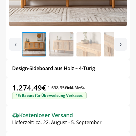
‹
›
Design-Sideboard aus Holz – 4-Türig
1.274,49
€
1.698,95
€
inkl. MwSt.
Ursprünglicher
Aktueller
4% Rabatt für Überweisung Vorkasse.
Preis
Preis
war:
ist:
Kostenloser Versand
1.698,95€
1.274,49€.
Lieferzeit:
ca. 22. August - 5. September