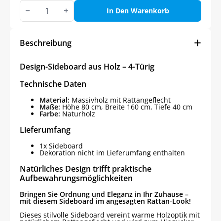
Design-
Sideboard
In Den Warenkorb
aus
Holz
–
4-
Beschreibung
Türig
Menge
Design-Sideboard aus Holz – 4-Türig
Technische Daten
Material:
Massivholz mit Rattangeflecht
Maße:
Höhe 80 cm, Breite 160 cm, Tiefe 40 cm
Farbe:
Naturholz
Lieferumfang
1x Sideboard
Dekoration nicht im Lieferumfang enthalten
Natürliches Design trifft praktische
Aufbewahrungsmöglichkeiten
Bringen Sie Ordnung und Eleganz in Ihr Zuhause –
mit diesem Sideboard im angesagten Rattan-Look!
Dieses stilvolle Sideboard vereint warme Holzoptik mit