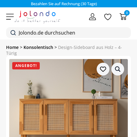
Bezahlen Sie auf Rechnung (30 Tage)
0
Home
>
Konsolentisch
>
Design-Sideboard aus Holz – 4-
Türig
ANGEBOT!