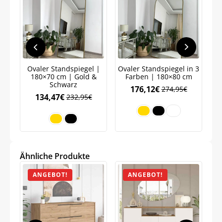
Ovaler Standspiegel |
Ovaler Standspiegel in 3
Ov
180×70 cm | Gold &
Farben | 180×80 cm
Schwarz
176,12
€
274,95
€
134,47
€
232,95
€
Jetzt
5% Rabatt
auf Ihre erste Bestellung sichern!
Ähnliche Produkte
ANGEBOT!
ANGEBOT!
Meinen Code senden
Bleiben Sie auf dem Laufenden über
Neuigkeiten und Angebote.