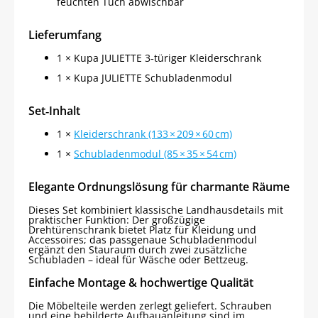
feuchten Tuch abwischbar
Lieferumfang
1 × Kupa JULIETTE 3‑türiger Kleiderschrank
1 × Kupa JULIETTE Schubladenmodul
Set‑Inhalt
1 ×
Kleiderschrank (133 × 209 × 60 cm)
1 ×
Schubladenmodul (85 × 35 × 54 cm)
Elegante Ordnungslösung für charmante Räume
Dieses Set kombiniert klassische Landhausdetails mit
praktischer Funktion: Der großzügige
Drehtürenschrank bietet Platz für Kleidung und
Accessoires; das passgenaue Schubladenmodul
ergänzt den Stauraum durch zwei zusätzliche
Schubladen – ideal für Wäsche oder Bettzeug.
Einfache Montage & hochwertige Qualität
Die Möbelteile werden zerlegt geliefert. Schrauben
und eine bebilderte Aufbauanleitung sind im