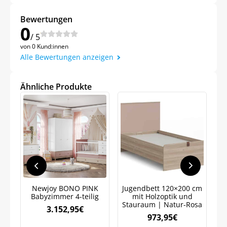
Bewertungen
0
/ 5
von 0 Kund:innen
Alle Bewertungen anzeigen
Ähnliche Produkte
Newjoy BONO PINK
Jugendbett 120×200 cm
J
Babyzimmer 4-teilig
mit Holzoptik und
Stauraum | Natur-Rosa
S
3.152,95
€
973,95
€