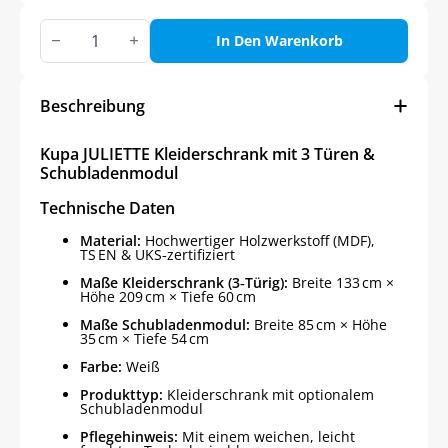
Kupa
JULIETTE
In Den Warenkorb
Kleiderschrank
mit
3
Türen
Beschreibung
&
Schubladenmodul
Menge
Kupa JULIETTE Kleiderschrank mit 3 Türen &
Schubladenmodul
Technische Daten
Material:
Hochwertiger Holzwerkstoff (MDF),
TS EN & UKS‑zertifiziert
Maße Kleiderschrank (3‑Türig):
Breite 133 cm ×
Höhe 209 cm × Tiefe 60 cm
Maße Schubladenmodul:
Breite 85 cm × Höhe
35 cm × Tiefe 54 cm
Farbe:
Weiß
Produkttyp:
Kleiderschrank mit optionalem
Schubladenmodul
Pflegehinweis:
Mit einem weichen, leicht