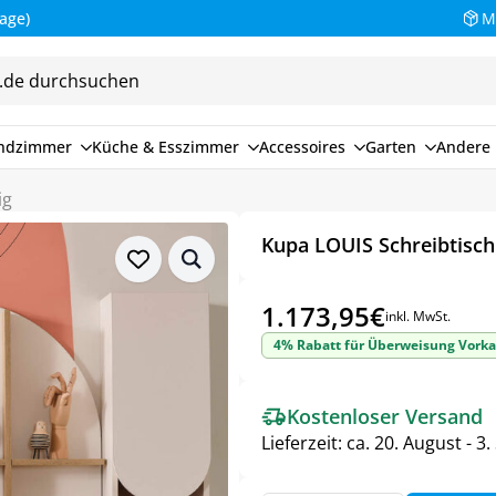
M
endzimmer
Küche & Esszimmer
Accessoires
Garten
Andere 
ig
Kupa LOUIS Schreibtisch S
1.173,95
€
inkl. MwSt.
4% Rabatt für Überweisung Vorka
Kostenloser Versand
Lieferzeit:
ca. 20. August - 