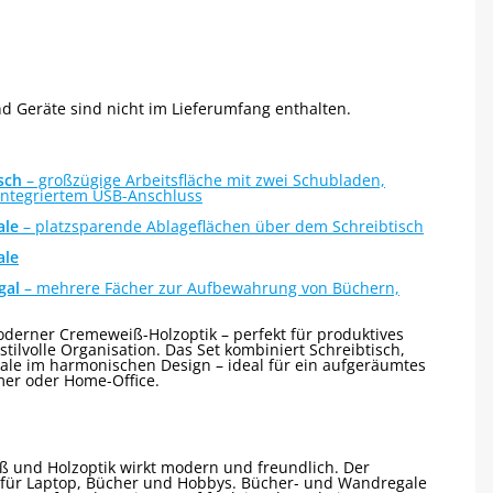
d Geräte sind nicht im Lieferumfang enthalten.
sch
– großzügige Arbeitsfläche mit zwei Schubladen,
ntegriertem USB-Anschluss
ale
– platzsparende Ablageflächen über dem Schreibtisch
ale
gal
– mehrere Fächer zur Aufbewahrung von Büchern,
moderner Cremeweiß-Holzoptik – perfekt für produktives
stilvolle Organisation.
Das Set kombiniert Schreibtisch,
le im harmonischen Design – ideal für ein aufgeräumtes
er oder Home-Office.
 und Holzoptik wirkt modern und freundlich. Der
z für Laptop, Bücher und Hobbys. Bücher- und Wandregale