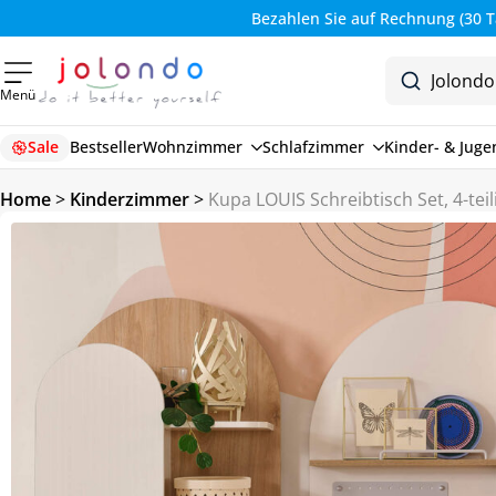
Bezahlen Sie auf Rechnung (30 Tage)
Menü
Sale
Bestseller
Wohnzimmer
Schlafzimmer
Kinder- & Jug
Home
>
Kinderzimmer
>
Kupa LOUIS Schreibtisch Set, 4-teil