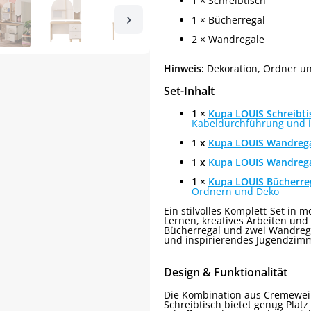
1 × Schreibtisch
›
1 × Bücherregal
2 × Wandregale
Hinweis:
Dekoration, Ordner un
Set-Inhalt
1 ×
Kupa LOUIS Schreibti
Kabeldurchführung und i
1
x
Kupa LOUIS Wandreg
1
x
Kupa LOUIS Wandreg
1 ×
Kupa LOUIS Bücherre
Ordnern und Deko
Ein stilvolles Komplett-Set in 
Lernen, kreatives Arbeiten und 
Bücherregal und zwei Wandrega
und inspirierendes Jugendzimm
Design & Funktionalität
Die Kombination aus Cremeweiß
Schreibtisch bietet genug Plat