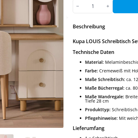
Kupa
LOUIS
Schreibtisch
Set,
4-
teilig
Beschreibung
Menge
Kupa LOUIS Schreibtisch Set,
Technische Daten
Material:
Melaminbeschicht
Farbe:
Cremeweiß mit Ho
Maße Schreibtisch:
ca. 120
Maße Bücherregal:
ca. 80 
Maße Wandregale:
Breite
Tiefe 28 cm
Produkttyp:
Schreibtisch-S
Pflegehinweise:
Mit weic
Lieferumfang