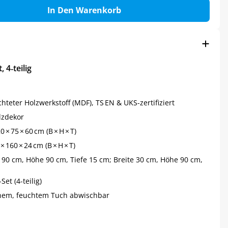
In Den Warenkorb
 4‑teilig
eter Holzwerkstoff (MDF), TS EN & UKS-zertifiziert
lzdekor
 × 75 × 60 cm (B × H × T)
× 160 × 24 cm (B × H × T)
 90 cm, Höhe 90 cm, Tiefe 15 cm; Breite 30 cm, Höhe 90 cm,
et (4-teilig)
hem, feuchtem Tuch abwischbar