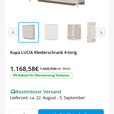
‹
›
Kupa LUCIA Kleiderschrank 4-türig
1.168,58
€
1.668,95
€
inkl. MwSt.
Ursprünglicher
Aktueller
4% Rabatt für Überweisung Vorkasse.
Preis
Preis
war:
ist:
Kostenloser Versand
1.668,95€
1.168,58€.
Lieferzeit:
ca. 22. August - 5. September
Kupa