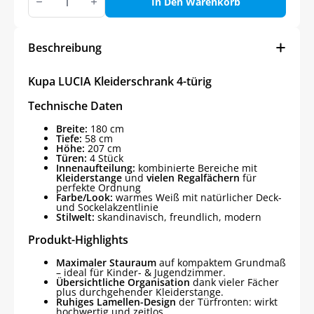
LUCIA
In Den Warenkorb
Kleiderschrank
4-
türig
Menge
Beschreibung
Kupa LUCIA Kleiderschrank 4-türig
Technische Daten
Breite:
180 cm
Tiefe:
58 cm
Höhe:
207 cm
Türen:
4 Stück
Innenaufteilung:
kombinierte Bereiche mit
Kleiderstange
und
vielen Regalfächern
für
perfekte Ordnung
Farbe/Look:
warmes Weiß mit natürlicher Deck-
und Sockelakzentlinie
Stilwelt:
skandinavisch, freundlich, modern
Produkt-Highlights
Maximaler Stauraum
auf kompaktem Grundmaß
– ideal für Kinder- & Jugendzimmer.
Übersichtliche Organisation
dank vieler Fächer
plus durchgehender Kleiderstange.
Ruhiges Lamellen-Design
der Türfronten: wirkt
hochwertig und zeitlos.