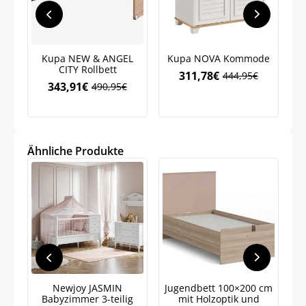
Kupa NEW & ANGEL
Kupa NOVA Kommode
K
Meinen Code senden
CITY Rollbett
311,78
€
444,95
€
Ursprünglicher
Aktueller
343,91
€
490,95
€
Ursprünglicher
Aktueller
Preis
Preis
Preis
Preis
war:
ist:
Bleiben Sie auf dem Laufenden über
war:
ist:
444,95€
311,78€.
Neuigkeiten und Angebote.
490,95€
343,91€.
Weitere Informationen darüber, wie wir Ihre Daten für
Marketingkommunikation verarbeiten. Lesen Sie unsere
Ähnliche Produkte
Datenschutzrichtlinie.
Newjoy JASMIN
Jugendbett 100×200 cm
N
Babyzimmer 3-teilig
mit Holzoptik und