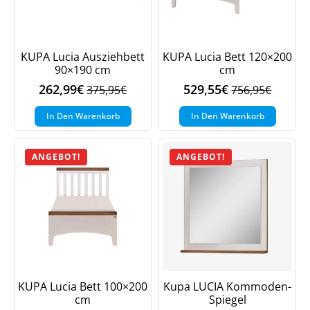
KUPA Lucia Ausziehbett
KUPA Lucia Bett 120×200
90×190 cm
cm
262,99
€
529,55
€
375,95
€
756,95
€
Ursprünglicher
Aktueller
Ursprüngliche
Aktueller
Preis
Preis
Preis
Preis
In Den Warenkorb
In Den Warenkorb
war:
ist:
war:
ist:
375,95€
262,99€.
756,95€
529,55€.
ANGEBOT!
ANGEBOT!
Jetzt
5% Rabatt
auf Ihre erste Bestellung sichern!
Meinen Code senden
KUPA Lucia Bett 100×200
Kupa LUCIA Kommoden-
cm
Spiegel
Bleiben Sie auf dem Laufenden über