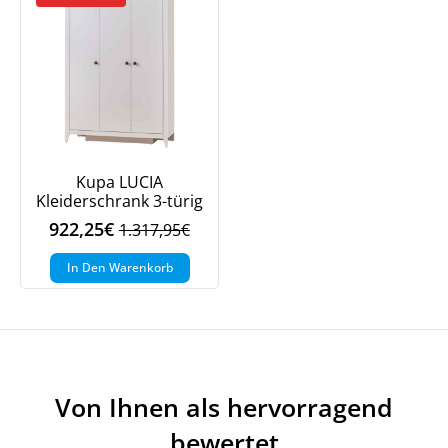
Kupa LUCIA
Kleiderschrank 3-türig
922,25
€
1.317,95
€
Ursprünglicher
Aktueller
Preis
Preis
In Den Warenkorb
war:
ist:
1.317,95€
922,25€.
Von Ihnen als hervorragend
bewertet