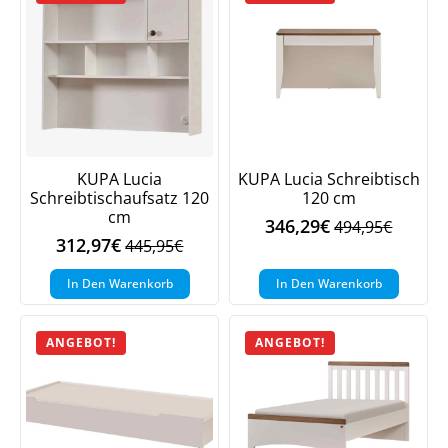
KUPA Lucia
KUPA Lucia Schreibtisch
Schreibtischaufsatz 120
120 cm
cm
346,29
€
494,95
€
Ursprüngliche
Aktueller
312,97
€
445,95
€
Ursprünglicher
Aktueller
Preis
Preis
Preis
Preis
war:
ist:
In Den Warenkorb
In Den Warenkorb
war:
ist:
494,95€
346,29€.
445,95€
312,97€.
ANGEBOT!
ANGEBOT!