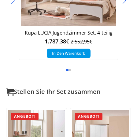
Kupa LUCIA Jugendzimmer Set, 4-teilig
K
1.787,38
€
2.552,95
€
Ursprünglicher
Aktueller
Preis
Preis
In Den Warenkorb
war:
ist:
2.552,95€
1.787,38€.
Stellen Sie Ihr Set zusammen
ANGEBOT!
ANGEBOT!