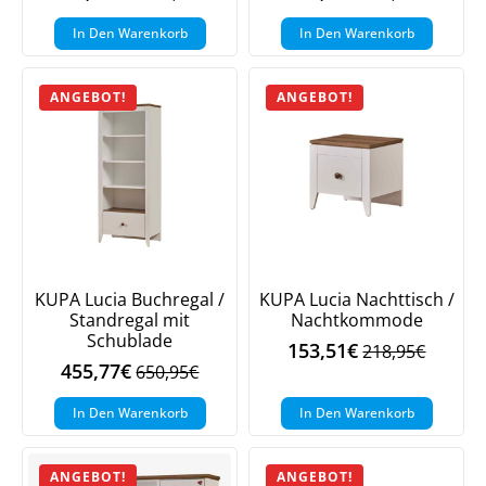
Ursprünglicher
Aktueller
Ursprüngliche
Aktueller
Preis
Preis
Preis
Preis
In Den Warenkorb
In Den Warenkorb
war:
ist:
war:
ist:
1.061,95€
743,75€.
994,95€
696,15€.
ANGEBOT!
ANGEBOT!
KUPA Lucia Buchregal /
KUPA Lucia Nachttisch /
Standregal mit
Nachtkommode
Schublade
153,51
€
218,95
€
Ursprüngliche
Aktueller
455,77
€
650,95
€
Ursprünglicher
Aktueller
Preis
Preis
Preis
Preis
war:
ist:
In Den Warenkorb
In Den Warenkorb
war:
ist:
218,95€
153,51€.
650,95€
455,77€.
ANGEBOT!
ANGEBOT!