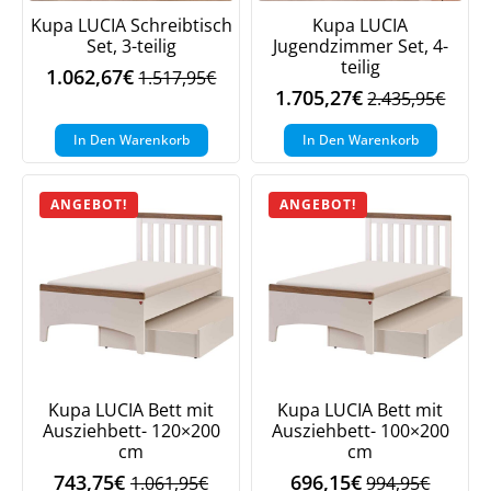
Kupa LUCIA Schreibtisch
Kupa LUCIA
Set, 3-teilig
Jugendzimmer Set, 4-
teilig
1.062,67
€
1.517,95
€
Ursprünglicher
Aktueller
1.705,27
€
2.435,95
€
Ursprüngliche
Aktueller
Preis
Preis
Preis
Preis
war:
ist:
In Den Warenkorb
In Den Warenkorb
war:
ist:
1.517,95€
1.062,67€.
2.435,95€
1.705,27€.
ANGEBOT!
ANGEBOT!
Kupa LUCIA Bett mit
Kupa LUCIA Bett mit
Ausziehbett- 120×200
Ausziehbett- 100×200
cm
cm
743,75
€
696,15
€
1.061,95
€
994,95
€