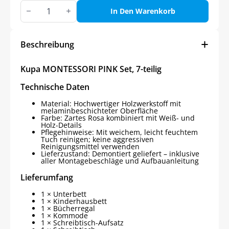
Kupa
MONTESSORI
In Den Warenkorb
PINK
Montessori
Set,
7-
Beschreibung
teilig
Menge
Kupa MONTESSORI PINK Set, 7-teilig
Technische Daten
Material: Hochwertiger Holzwerkstoff mit
melaminbeschichteter Oberfläche
Farbe: Zartes Rosa kombiniert mit Weiß- und
Holz-Details
Pflegehinweise: Mit weichem, leicht feuchtem
Tuch reinigen; keine aggressiven
Reinigungsmittel verwenden
Lieferzustand: Demontiert geliefert – inklusive
aller Montagebeschläge und Aufbauanleitung
Lieferumfang
1 × Unterbett
1 × Kinderhausbett
1 × Bücherregal
1 × Kommode
1 × Schreibtisch-Aufsatz