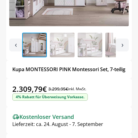
‹
›
Kupa MONTESSORI PINK Montessori Set, 7-teilig
2.309,79
€
3.299,95
€
inkl. MwSt.
Ursprünglicher
Aktueller
4% Rabatt für Überweisung Vorkasse.
Preis
Preis
war:
ist:
Kostenloser Versand
3.299,95€
2.309,79€.
Lieferzeit:
ca. 24. August - 7. September