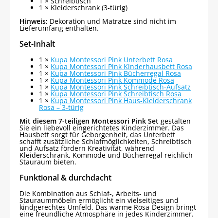
1 × Schreibtisch
1 × Kleiderschrank (3-türig)
Hinweis:
Dekoration und Matratze sind nicht im
Lieferumfang enthalten.
Set-Inhalt
1 ×
Kupa Montessori Pink Unterbett Rosa
1 ×
Kupa Montessori Pink Kinderhausbett Rosa
1 ×
Kupa Montessori Pink Bücherregal Rosa
1 ×
Kupa Montessori Pink Kommode Rosa
1 ×
Kupa Montessori Pink Schreibtisch-Aufsatz
1 ×
Kupa Montessori Pink Schreibtisch Rosa
1 ×
Kupa Montessori Pink Haus-Kleiderschrank
Rosa – 3-türig
Mit diesem 7-teiligen Montessori Pink Set
gestalten
Sie ein liebevoll eingerichtetes Kinderzimmer. Das
Hausbett sorgt für Geborgenheit, das Unterbett
schafft zusätzliche Schlafmöglichkeiten, Schreibtisch
und Aufsatz fördern Kreativität, während
Kleiderschrank, Kommode und Bücherregal reichlich
Stauraum bieten.
Funktional & durchdacht
Die Kombination aus Schlaf-, Arbeits- und
Stauraummöbeln ermöglicht ein vielseitiges und
kindgerechtes Umfeld. Das warme Rosa-Design bringt
eine freundliche Atmosphäre in jedes Kinderzimmer.