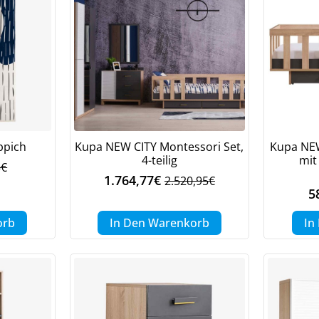
ppich
Kupa NEW CITY Montessori Set,
Kupa NEW
4-teilig
mit
5
€
ünglicher
ller
1.764,77
€
2.520,95
€
Ursprünglicher
Aktueller
5
Preis
Preis
war:
ist:
5€
€.
orb
In Den Warenkorb
In
2.520,95€
1.764,77€.