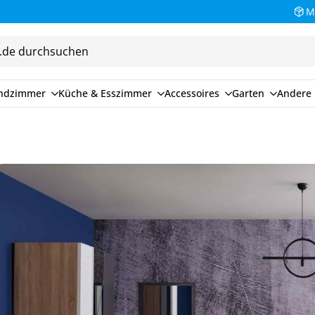
M
endzimmer
Küche & Esszimmer
Accessoires
Garten
Andere 