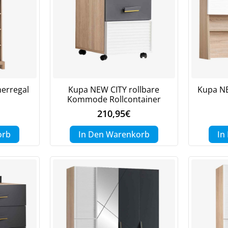
erregal
Kupa NEW CITY rollbare
Kupa NE
Kommode Rollcontainer
210,95
€
Jetzt
5% Rabatt
orb
In Den Warenkorb
In
auf Ihre erste Bestellung sichern!
Meinen Code senden