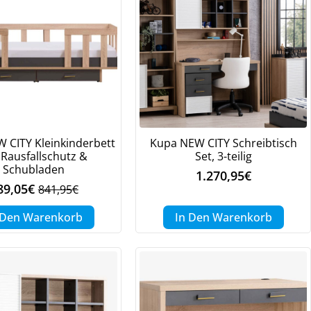
 CITY Kleinkinderbett
Kupa NEW CITY Schreibtisch
 Rausfallschutz &
Set, 3-teilig
Schubladen
1.270,95
€
89,05
€
841,95
€
Ursprünglicher
Aktueller
Preis
Preis
 Den Warenkorb
In Den Warenkorb
war:
ist:
841,95€
589,05€.