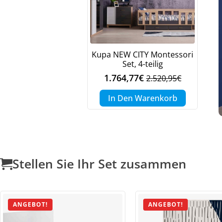
Kupa NEW CITY Montessori
Set, 4-teilig
1.764,77
€
2.520,95
€
Ursprünglicher
Aktueller
Preis
Preis
In Den Warenkorb
war:
ist:
2.520,95€
1.764,77€.
Stellen Sie Ihr Set zusammen
ANGEBOT!
ANGEBOT!