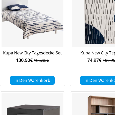
Kupa New City Tagesdecke-Set
Kupa New City Te
130,90
€
74,97
€
185,95
€
106,9
Ursprünglicher
Aktueller
Urspr
Aktue
Preis
Preis
Preis
Preis
war:
ist:
war:
ist:
185,95€
130,90€.
106,9
74,97
In Den Warenkorb
In Den Warenk