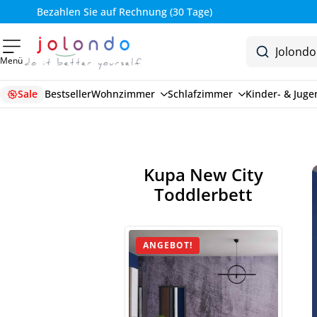
Bezahlen Sie auf Rechnung (30 Tage)
Menü
Sale
Bestseller
Wohnzimmer
Schlafzimmer
Kinder- & Jug
Kupa New City
Toddlerbett
ANGEBOT!