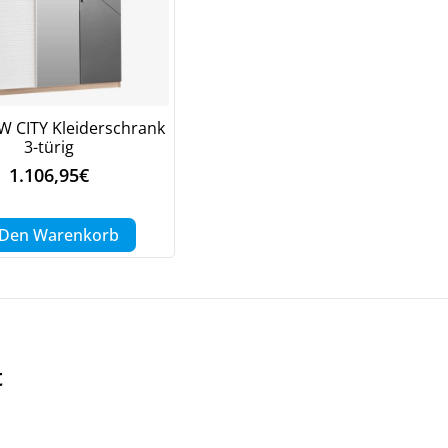
.
 CITY Kleiderschrank
3-türig
1.106,95
€
 Den Warenkorb
t