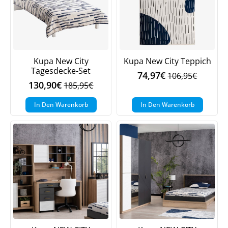
Kupa New City
Kupa New City Teppich
Tagesdecke-Set
74,97
€
106,95
€
Ursprüngliche
Aktueller
130,90
€
185,95
€
Ursprünglicher
Aktueller
Preis
Preis
Preis
Preis
war:
ist:
In Den Warenkorb
In Den Warenkorb
war:
ist:
106,95€
74,97€.
185,95€
130,90€.