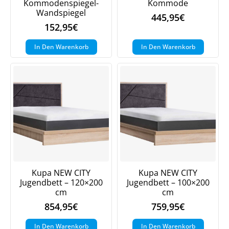
Kommodenspiegel-
Kommode
Wandspiegel
445,95
€
Jetzt
5% Rabatt
152,95
€
auf Ihre erste Bestellung sichern!
In Den Warenkorb
In Den Warenkorb
Meinen Code senden
Bleiben Sie auf dem Laufenden über
Neuigkeiten und Angebote.
Weitere Informationen darüber, wie wir Ihre Daten für
Marketingkommunikation verarbeiten. Lesen Sie unsere
Datenschutzrichtlinie.
Kupa NEW CITY
Kupa NEW CITY
Jugendbett – 120×200
Jugendbett – 100×200
cm
cm
854,95
€
759,95
€
In Den Warenkorb
In Den Warenkorb