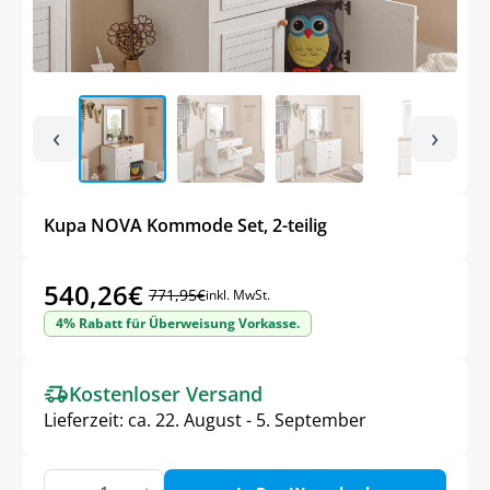
‹
›
Kupa NOVA Kommode Set, 2-teilig
540,26
€
771,95
€
inkl. MwSt.
Ursprünglicher
Aktueller
4% Rabatt für Überweisung Vorkasse.
Preis
Preis
war:
ist:
Kostenloser Versand
771,95€
540,26€.
Lieferzeit:
ca. 22. August - 5. September
Kupa