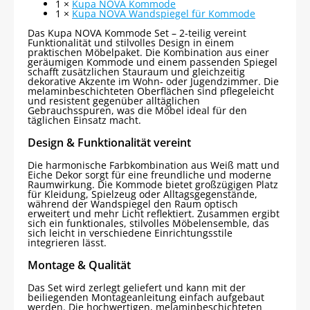
1 ×
Kupa NOVA Kommode
1 ×
Kupa NOVA Wandspiegel für Kommode
Das Kupa NOVA Kommode Set – 2-teilig vereint
Funktionalität und stilvolles Design in einem
praktischen Möbelpaket. Die Kombination aus einer
geräumigen Kommode und einem passenden Spiegel
schafft zusätzlichen Stauraum und gleichzeitig
dekorative Akzente im Wohn- oder Jugendzimmer. Die
melaminbeschichteten Oberflächen sind pflegeleicht
und resistent gegenüber alltäglichen
Gebrauchsspuren, was die Möbel ideal für den
täglichen Einsatz macht.
Design & Funktionalität vereint
Die harmonische Farbkombination aus Weiß matt und
Eiche Dekor sorgt für eine freundliche und moderne
Raumwirkung. Die Kommode bietet großzügigen Platz
für Kleidung, Spielzeug oder Alltagsgegenstände,
während der Wandspiegel den Raum optisch
erweitert und mehr Licht reflektiert. Zusammen ergibt
sich ein funktionales, stilvolles Möbelensemble, das
sich leicht in verschiedene Einrichtungsstile
integrieren lässt.
Montage & Qualität
Das Set wird zerlegt geliefert und kann mit der
beiliegenden Montageanleitung einfach aufgebaut
werden. Die hochwertigen, melaminbeschichteten