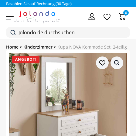
Bezahlen Sie auf Rechnung (30 Tage)
0
Home
>
Kinderzimmer
>
Kupa NOVA Kommode Set, 2-teilig
ANGEBOT!