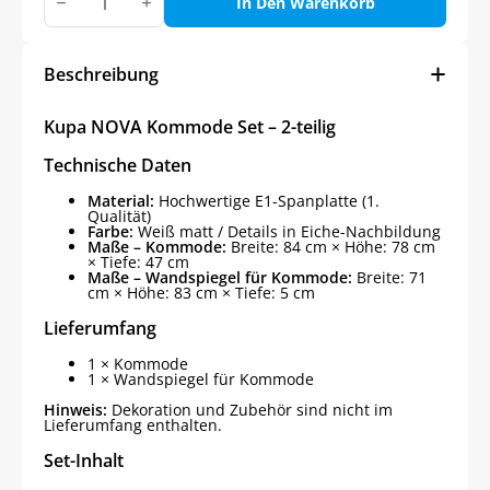
NOVA
In Den Warenkorb
Kommode
Set,
2-
teilig
Beschreibung
Menge
Kupa NOVA Kommode Set – 2-teilig
Technische Daten
Material:
Hochwertige E1-Spanplatte (1.
Qualität)
Farbe:
Weiß matt / Details in Eiche-Nachbildung
Maße – Kommode:
Breite: 84 cm × Höhe: 78 cm
× Tiefe: 47 cm
Maße – Wandspiegel für Kommode:
Breite: 71
cm × Höhe: 83 cm × Tiefe: 5 cm
Lieferumfang
1 × Kommode
1 × Wandspiegel für Kommode
Hinweis:
Dekoration und Zubehör sind nicht im
Lieferumfang enthalten.
Set-Inhalt