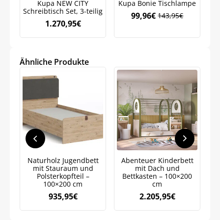
Kupa NEW CITY
Kupa Bonie Tischlampe
Schreibtisch Set, 3-teilig
99,96
€
143,95
€
Ursprünglicher
Aktueller
1.270,95
€
Meinen Code senden
Preis
Preis
war:
ist:
143,95€
99,96€.
Bleiben Sie auf dem Laufenden über
Ähnliche Produkte
Neuigkeiten und Angebote.
Weitere Informationen darüber, wie wir Ihre Daten für
Marketingkommunikation verarbeiten. Lesen Sie unsere
Datenschutzrichtlinie.
Naturholz Jugendbett
Abenteuer Kinderbett
mit Stauraum und
mit Dach und
Polsterkopfteil –
Bettkasten – 100×200
100×200 cm
cm
935,95
€
2.205,95
€