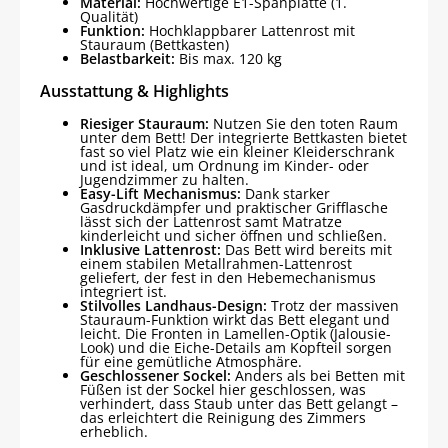
Material:
Hochwertige E1-Spanplatte (1.
Qualität)
Funktion:
Hochklappbarer Lattenrost mit
Stauraum (Bettkasten)
Belastbarkeit:
Bis max. 120 kg
Ausstattung & Highlights
Riesiger Stauraum:
Nutzen Sie den toten Raum
unter dem Bett! Der integrierte Bettkasten bietet
fast so viel Platz wie ein kleiner Kleiderschrank
und ist ideal, um Ordnung im Kinder- oder
Jugendzimmer zu halten.
Easy-Lift Mechanismus:
Dank starker
Gasdruckdämpfer und praktischer Grifflasche
lässt sich der Lattenrost samt Matratze
kinderleicht und sicher öffnen und schließen.
Inklusive Lattenrost:
Das Bett wird bereits mit
einem stabilen Metallrahmen-Lattenrost
geliefert, der fest in den Hebemechanismus
integriert ist.
Stilvolles Landhaus-Design:
Trotz der massiven
Stauraum-Funktion wirkt das Bett elegant und
leicht. Die Fronten in Lamellen-Optik (Jalousie-
Look) und die Eiche-Details am Kopfteil sorgen
für eine gemütliche Atmosphäre.
Geschlossener Sockel:
Anders als bei Betten mit
Füßen ist der Sockel hier geschlossen, was
verhindert, dass Staub unter das Bett gelangt –
das erleichtert die Reinigung des Zimmers
erheblich.