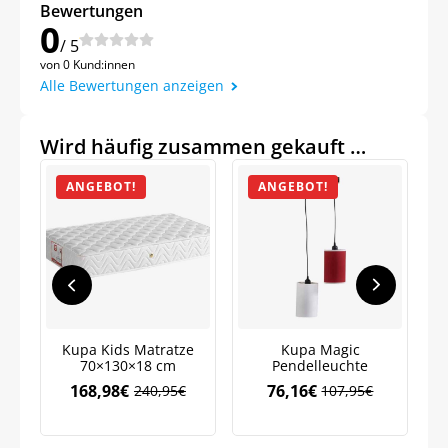
Bewertungen
0
/ 5
von 0 Kund:innen
Alle Bewertungen anzeigen
Wird häufig zusammen gekauft …
ANGEBOT!
ANGEBOT!
Jetzt
5% Rabatt
auf Ihre erste Bestellung sichern!
Kupa Kids Matratze
Kupa Magic
70×130×18 cm
Pendelleuchte
Ju
168,98
€
76,16
€
240,95
€
107,95
€
Ursprünglicher
Aktueller
Ursprünglicher
Aktueller
Preis
Preis
Preis
Preis
war:
ist:
war:
ist: