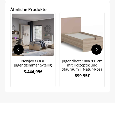
240,95€
168,98€.
107,95€
76,16€.
Meinen Code senden
Ähnliche Produkte
Bleiben Sie auf dem Laufenden über
Neuigkeiten und Angebote.
Weitere Informationen darüber, wie wir Ihre Daten für
Marketingkommunikation verarbeiten. Lesen Sie unsere
Datenschutzrichtlinie.
Newjoy COOL
Jugendbett 100×200 cm
Jugendzimmer 5-teilig
mit Holzoptik und
Stauraum | Natur-Rosa
3.444,95
€
899,95
€