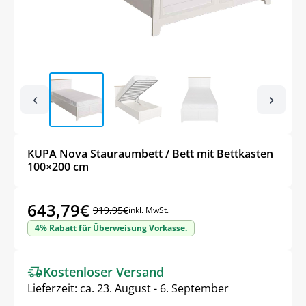
‹
›
KUPA Nova Stauraumbett / Bett mit Bettkasten
100×200 cm
643,79
€
919,95
€
inkl. MwSt.
Ursprünglicher
Aktueller
4% Rabatt für Überweisung Vorkasse.
Preis
Preis
war:
ist:
Kostenloser Versand
919,95€
643,79€.
Lieferzeit:
ca. 23. August - 6. September