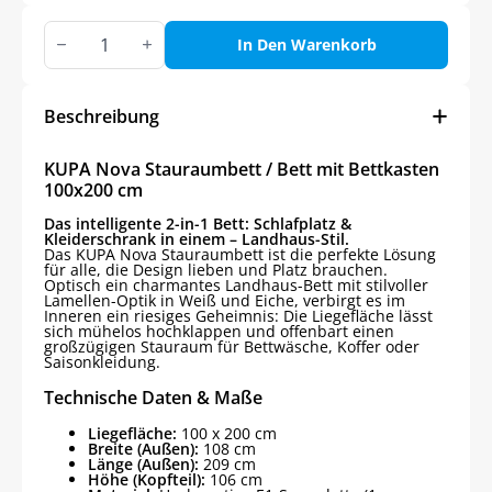
KUPA
Nova
In Den Warenkorb
Stauraumbett
/
Bett
mit
Beschreibung
Bettkasten
100x200
cm
KUPA Nova Stauraumbett / Bett mit Bettkasten
Menge
100x200 cm
Das intelligente 2-in-1 Bett: Schlafplatz &
Kleiderschrank in einem – Landhaus-Stil.
Das KUPA Nova Stauraumbett ist die perfekte Lösung
für alle, die Design lieben und Platz brauchen.
Optisch ein charmantes Landhaus-Bett mit stilvoller
Lamellen-Optik in Weiß und Eiche, verbirgt es im
Inneren ein riesiges Geheimnis: Die Liegefläche lässt
sich mühelos hochklappen und offenbart einen
großzügigen Stauraum für Bettwäsche, Koffer oder
Saisonkleidung.
Technische Daten & Maße
Liegefläche:
100 x 200 cm
Breite (Außen):
108 cm
Länge (Außen):
209 cm
Höhe (Kopfteil):
106 cm