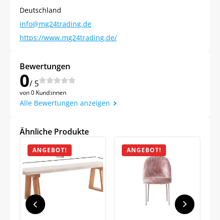
Deutschland
info@mg24trading.de
https://www.mg24trading.de/
Bewertungen
0
/ 5
Jetzt
5% Rabatt
von 0 Kund:innen
Alle Bewertungen anzeigen
auf Ihre erste Bestellung sichern!
Ähnliche Produkte
ANGEBOT!
ANGEBOT!
Meinen Code senden
Bleiben Sie auf dem Laufenden über
Neuigkeiten und Angebote.
Weitere Informationen darüber, wie wir Ihre Daten für