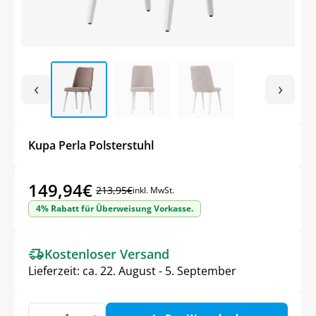
‹
›
Kupa Perla Polsterstuhl
149,94
€
213,95
€
inkl. MwSt.
Ursprünglicher
Aktueller
4% Rabatt für Überweisung Vorkasse.
Preis
Preis
war:
ist:
Kostenloser Versand
213,95€
149,94€.
Lieferzeit:
ca. 22. August - 5. September
Kupa