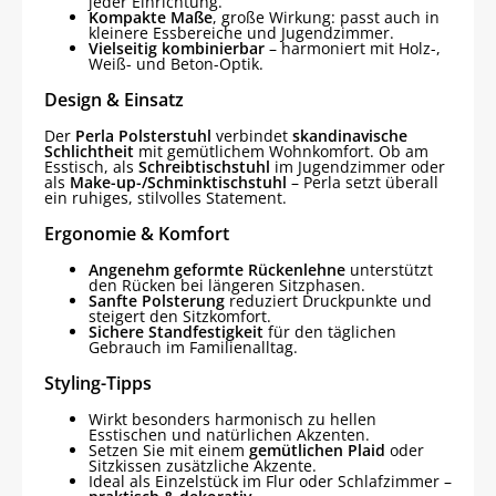
jeder Einrichtung.
Kompakte Maße
, große Wirkung: passt auch in
kleinere Essbereiche und Jugendzimmer.
Vielseitig kombinierbar
– harmoniert mit Holz-,
Weiß- und Beton-Optik.
Design & Einsatz
Der
Perla Polsterstuhl
verbindet
skandinavische
Schlichtheit
mit gemütlichem Wohnkomfort. Ob am
Esstisch, als
Schreibtischstuhl
im Jugendzimmer oder
als
Make-up-/Schminktischstuhl
– Perla setzt überall
ein ruhiges, stilvolles Statement.
Ergonomie & Komfort
Angenehm geformte Rückenlehne
unterstützt
den Rücken bei längeren Sitzphasen.
Sanfte Polsterung
reduziert Druckpunkte und
steigert den Sitzkomfort.
Sichere Standfestigkeit
für den täglichen
Gebrauch im Familienalltag.
Styling-Tipps
Wirkt besonders harmonisch zu hellen
Esstischen und natürlichen Akzenten.
Setzen Sie mit einem
gemütlichen Plaid
oder
Sitzkissen zusätzliche Akzente.
Ideal als Einzelstück im Flur oder Schlafzimmer –