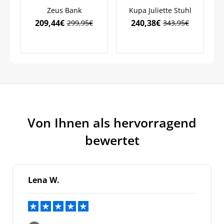
Marketingkommunikation verarbeiten. Lesen Sie unsere
Zeus Bank
Kupa Juliette Stuhl
Datenschutzrichtlinie.
209,44
€
240,38
€
299,95
€
343,95
€
Ursprünglicher
Aktueller
Ursprünglicher
Aktueller
Preis
Preis
Preis
Preis
war:
ist:
war:
ist:
299,95€
209,44€.
343,95€
240,38€.
Von Ihnen als hervorragend
bewertet
Lena W.