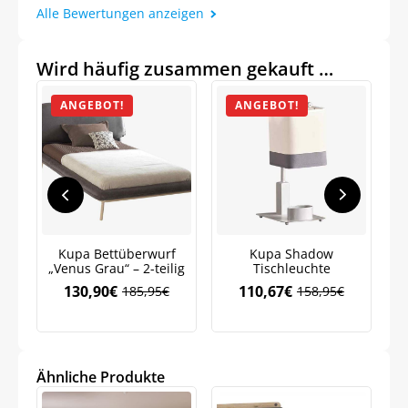
Alle Bewertungen anzeigen
Wird häufig zusammen gekauft …
ANGEBOT!
ANGEBOT!
Jetzt
5% Rabatt
Kupa Bettüberwurf
Kupa Shadow
„Venus Grau“ – 2-teilig
Tischleuchte
auf Ihre erste Bestellung sichern!
130,90
€
110,67
€
185,95
€
158,95
€
Ursprünglicher
Aktueller
Ursprünglicher
Aktueller
Preis
Preis
Preis
Preis
war:
ist:
war:
ist:
185,95€
130,90€.
158,95€
110,67€.
Ähnliche Produkte
Meinen Code senden