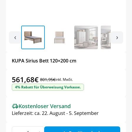
‹
›
KUPA Sirius Bett 120×200 cm
561,68
€
801,95
€
inkl. MwSt.
Ursprünglicher
Aktueller
4% Rabatt für Überweisung Vorkasse.
Preis
Preis
war:
ist:
Kostenloser Versand
801,95€
561,68€.
Lieferzeit:
ca. 22. August - 5. September
KUPA