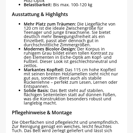
Holz-Optik
Belastbarkeit:
Bis max. 100-120 kg
Ausstattung & Highlights
Mehr Platz zum Träumen:
Die Liegefläche von
120 cm ist die ideale Zwischengröße für
Teenager und junge Erwachsene. Sie bietet
deutlich mehr Bewegungsfreiheit als ein
Einzelbett, passt aber dennoch gut in
durchschnittliche Zimmergrößen.
Modernes Bicolor-Design:
Der Korpus in
ruhigem Grau bildet einen tollen Kontrast zu
den Elementen in Eiche-Optik am Kopf- und
Fußteil. Dieser Look ist geschlechtsneutral und
zeitlos.
Markantes Kopfteil:
Das 115 cm hohe Kopfteil
mit seinen breiten Holzlamellen sieht nicht nur
gut aus, sondern dient auch als stabile
Rückenlehne – perfekt zum Lesen, Lernen oder
Entspannen.
Solide Basis:
Das Bett steht auf stabilen,
flächigen Seitenteilen statt auf dünnen Füßen,
was die Konstruktion besonders robust und
langlebig macht.
Pflegehinweise & Montage
Die Oberflächen sind pflegeleicht und unempfindlich.
Zur Reinigung genügt ein weiches, leicht feuchtes
Tuch. Das Bett wird zerlegt geliefert und lässt sich