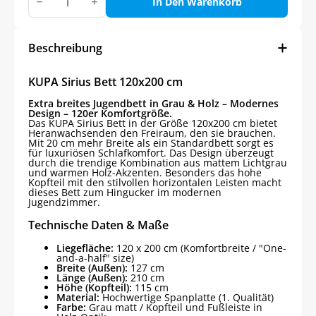
Sirius
In Den Warenkorb
Bett
120x200
cm
Menge
Beschreibung
KUPA Sirius Bett 120x200 cm
Extra breites Jugendbett in Grau & Holz – Modernes
Design – 120er Komfortgröße.
Das KUPA Sirius Bett in der Größe 120x200 cm bietet
Heranwachsenden den Freiraum, den sie brauchen.
Mit 20 cm mehr Breite als ein Standardbett sorgt es
für luxuriösen Schlafkomfort. Das Design überzeugt
durch die trendige Kombination aus mattem Lichtgrau
und warmen Holz-Akzenten. Besonders das hohe
Kopfteil mit den stilvollen horizontalen Leisten macht
dieses Bett zum Hingucker im modernen
Jugendzimmer.
Technische Daten & Maße
Liegefläche:
120 x 200 cm (Komfortbreite / "One-
and-a-half" size)
Breite (Außen):
127 cm
Länge (Außen):
210 cm
Höhe (Kopfteil):
115 cm
Material:
Hochwertige Spanplatte (1. Qualität)
Farbe:
Grau matt / Kopfteil und Fußleiste in