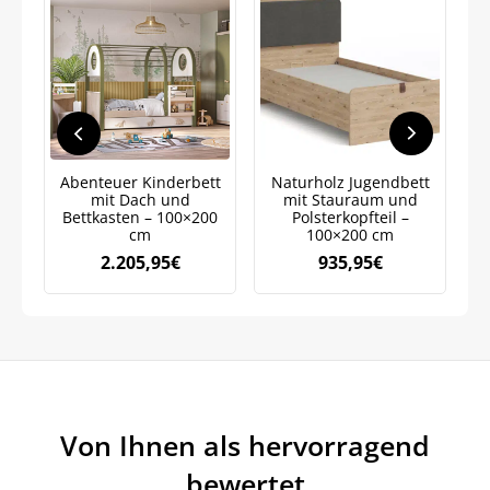
Bleiben Sie auf dem Laufenden über
Neuigkeiten und Angebote.
Weitere Informationen darüber, wie wir Ihre Daten für
Marketingkommunikation verarbeiten. Lesen Sie unsere
Datenschutzrichtlinie.
Abenteuer Kinderbett
Naturholz Jugendbett
mit Dach und
mit Stauraum und
K
Bettkasten – 100×200
Polsterkopfteil –
cm
100×200 cm
2.205,95
€
935,95
€
Von Ihnen als hervorragend
bewertet