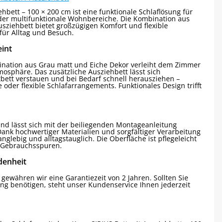
hbett – 100 × 200 cm ist eine funktionale Schlaflösung für
er multifunktionale Wohnbereiche. Die Kombination aus
sziehbett bietet großzügigen Komfort und flexible
für Alltag und Besuch.
eint
ination aus Grau matt und Eiche Dekor verleiht dem Zimmer
mosphäre. Das zusätzliche Ausziehbett lässt sich
bett verstauen und bei Bedarf schnell herausziehen –
oder flexible Schlafarrangements. Funktionales Design trifft
 und lässt sich mit der beiliegenden Montageanleitung
k hochwertiger Materialien und sorgfältiger Verarbeitung
nglebig und alltagstauglich. Die Oberfläche ist pflegeleicht
e Gebrauchsspuren.
denheit
 gewähren wir eine Garantiezeit von 2 Jahren. Sollten Sie
ng benötigen, steht unser Kundenservice Ihnen jederzeit