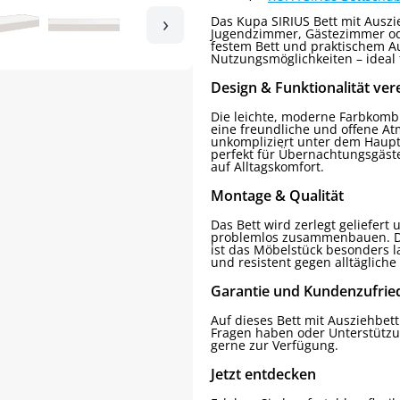
›
Das Kupa SIRIUS Bett mit Auszie
Jugendzimmer, Gästezimmer od
festem Bett und praktischem Au
Nutzungsmöglichkeiten – ideal 
Design & Funktionalität ver
Die leichte, moderne Farbkomb
eine freundliche und offene At
unkompliziert unter dem Haupt
perfekt für Übernachtungsgäste 
auf Alltagskomfort.
Montage & Qualität
Das Bett wird zerlegt geliefert
problemlos zusammenbauen. Dan
ist das Möbelstück besonders la
und resistent gegen alltäglich
Garantie und Kundenzufrie
Auf dieses Bett mit Ausziehbett
Fragen haben oder Unterstützu
gerne zur Verfügung.
Jetzt entdecken