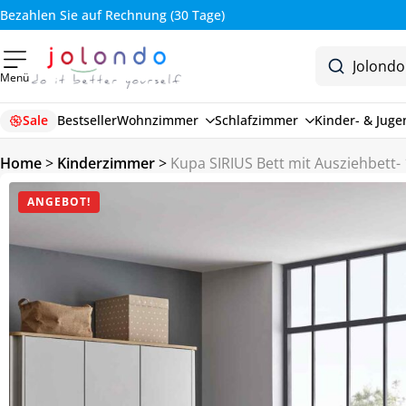
Bezahlen Sie auf Rechnung (30 Tage)
Menü
Sale
Bestseller
Wohnzimmer
Schlafzimmer
Kinder- & Jug
Home
>
Kinderzimmer
>
Kupa SIRIUS Bett mit Ausziehbett
ANGEBOT!