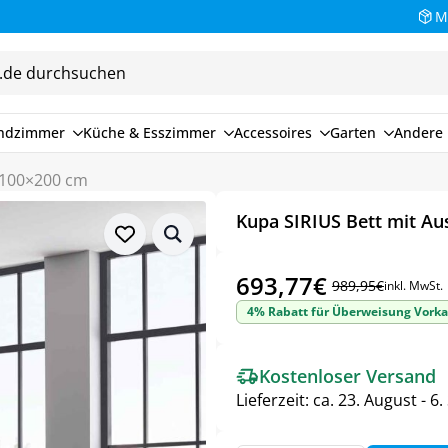
M
endzimmer
Küche & Esszimmer
Accessoires
Garten
Andere 
- 100×200 cm
Kupa SIRIUS Bett mit Au
693,77
€
989,95
€
inkl. MwSt.
Ursprünglicher
Aktueller
4% Rabatt für Überweisung Vorka
Preis
Preis
war:
ist:
Kostenloser Versand
989,95€
693,77€.
Lieferzeit:
ca. 23. August - 