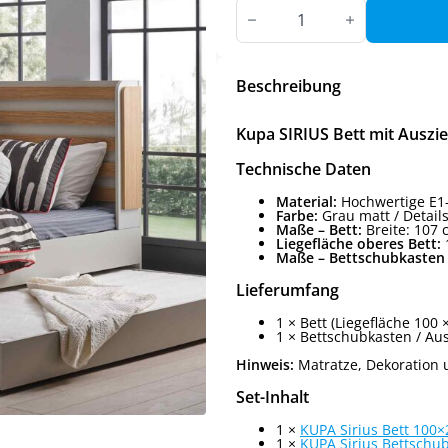
Kupa
SIRIUS
Bett
mit
Ausziehbett-
100×200
Beschreibung
cm
Menge
Kupa SIRIUS Bett mit Auszie
Technische Daten
Material:
Hochwertige E1-S
Farbe:
Grau matt / Detail
Maße – Bett:
Breite: 107 
Liegefläche oberes Bett:
Maße – Bettschubkasten 
Lieferumfang
1 × Bett (Liegefläche 100 
1 × Bettschubkasten / Au
Hinweis:
Matratze, Dekoration 
Set-Inhalt
1 ×
KUPA Sirius Bett 100
1 ×
KUPA Sirius Bettschub