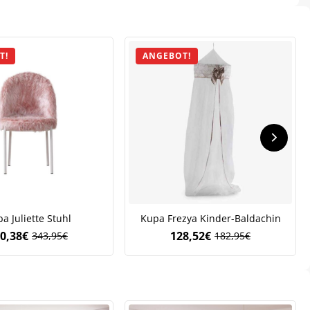
T!
ANGEBOT!
.
a Juliette Stuhl
Kupa Frezya Kinder-Baldachin
0,38
€
128,52
€
343,95
€
182,95
€
Ursprünglicher
Aktueller
Ursprünglicher
Aktueller
Preis
Preis
Preis
Preis
war:
ist:
war:
ist:
343,95€
240,38€.
182,95€
128,52€.