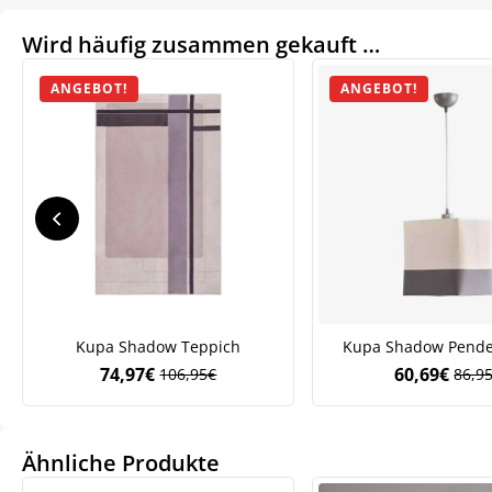
Wird häufig zusammen gekauft …
ANGEBOT!
ANGEBOT!
We
Kupa Shadow Teppich
Kupa Shadow Pende
ve
74,97
€
60,69
€
106,95
€
86,9
Ursprünglicher
Aktueller
Ursp
Aktue
Preis
Preis
Preis
Preis
war:
ist:
war:
ist:
106,95€
74,97€.
86,9
60,69
Ähnliche Produkte