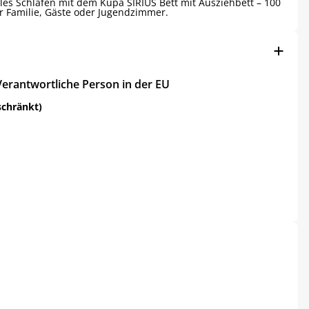
bles Schlafen mit dem Kupa SIRIUS Bett mit Ausziehbett – 100
ür Familie, Gäste oder Jugendzimmer.
Verantwortliche Person in der EU
schränkt)