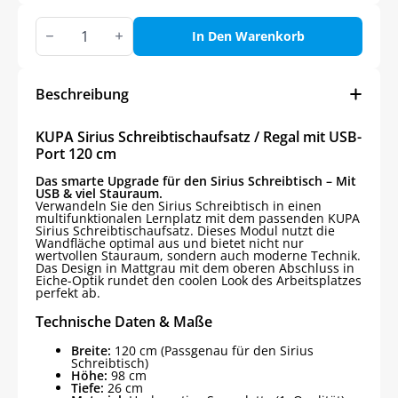
KUPA
Sirius
In Den Warenkorb
Schreibtischaufsatz
/
Regal
mit
Beschreibung
USB-
Port
120
KUPA Sirius Schreibtischaufsatz / Regal mit USB-
cm
Port 120 cm
Menge
Das smarte Upgrade für den Sirius Schreibtisch – Mit
USB & viel Stauraum.
Verwandeln Sie den Sirius Schreibtisch in einen
multifunktionalen Lernplatz mit dem passenden KUPA
Sirius Schreibtischaufsatz. Dieses Modul nutzt die
Wandfläche optimal aus und bietet nicht nur
wertvollen Stauraum, sondern auch moderne Technik.
Das Design in Mattgrau mit dem oberen Abschluss in
Eiche-Optik rundet den coolen Look des Arbeitsplatzes
perfekt ab.
Technische Daten & Maße
Breite:
120 cm (Passgenau für den Sirius
Schreibtisch)
Höhe:
98 cm
Tiefe:
26 cm