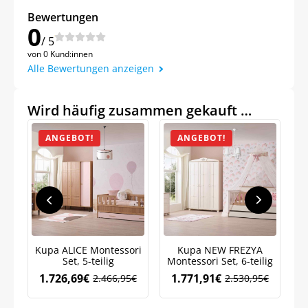
Bewertungen
0
/ 5
von 0 Kund:innen
Alle Bewertungen anzeigen
Wird häufig zusammen gekauft …
ANGEBOT!
ANGEBOT!
Jetzt
5% Rabatt
auf Ihre erste Bestellung sichern!
Kupa ALICE Montessori
Kupa NEW FREZYA
Set, 5-teilig
Montessori Set, 6-teilig
1.726,69
€
1.771,91
€
2.466,95
€
2.530,95
€
Ursprünglicher
Aktueller
Ursprünglicher
Aktueller
Preis
Preis
Preis
Preis