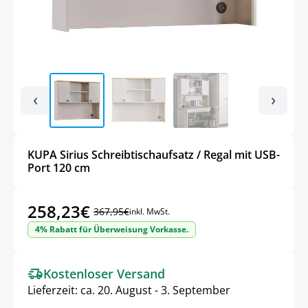
‹
›
KUPA Sirius Schreibtischaufsatz / Regal mit USB-
Port 120 cm
258,23
€
367,95
€
inkl. MwSt.
Ursprünglicher
Aktueller
4% Rabatt für Überweisung Vorkasse.
Preis
Preis
war:
ist:
Kostenloser Versand
367,95€
258,23€.
Lieferzeit:
ca. 20. August - 3. September