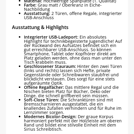
Material:
Hochwertige Spanplatte (1. Qualität)
Farbe:
Grau matt / Oberkranz in Eiche-
Nachbildung
Ausstattung:
2 Türen, offene Regale, integrierter
USB-Anschluss
Ausstattung & Highlights
Integrierter USB-Ladeport:
Ein absolutes
Highlight für technikbegeisterte Jugendliche! Auf
der Rückwand des Aufsatzes befindet sich ein
gut erreichbarer USB-Anschluss. So können
Smartphone, Tablet oder Kopfhörer direkt am
Platz geladen werden, ohne dass man unter den
Tisch krabbeln muss.
Geschlossener Stauraum:
Hinter den zwei Türen
(links und rechts) lassen sich Hefte, private
Gegenstände oder Schreibwaren staubfrei und
blickdicht verstauen. Dies sorgt für eine stets
aufgeräumte Optik.
Offene Regalfächer:
Das mittlere Regal und die
Nischen bieten Platz für Bücher, Deko oder
Dinge, die schnell griffbereit sein müssen.
Soft-Close Türen:
Die Schranktüren sind mit
Bremsscharnieren ausgestattet, die ein
knallendes Zufallen verhindern und für Ruhe im
Lernzimmer sorgen.
Modernes Bicolor-Design:
Der graue Korpus
harmoniert perfekt mit der Holzleiste am oberen
Rand und bildet eine stilvolle Einheit mit dem
Sirius Schreibtisch.