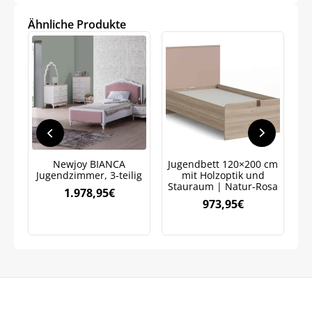
war:
ist:
war:
ist:
Meinen Code senden
2.466,95€
1.726,69€.
2.530,95€
1.771,91€.
Ähnliche Produkte
Bleiben Sie auf dem Laufenden über
Neuigkeiten und Angebote.
Weitere Informationen darüber, wie wir Ihre Daten für
Marketingkommunikation verarbeiten. Lesen Sie unsere
Datenschutzrichtlinie.
Newjoy BIANCA
Jugendbett 120×200 cm
Jugendzimmer, 3-teilig
mit Holzoptik und
W
Stauraum | Natur-Rosa
1.978,95
€
973,95
€