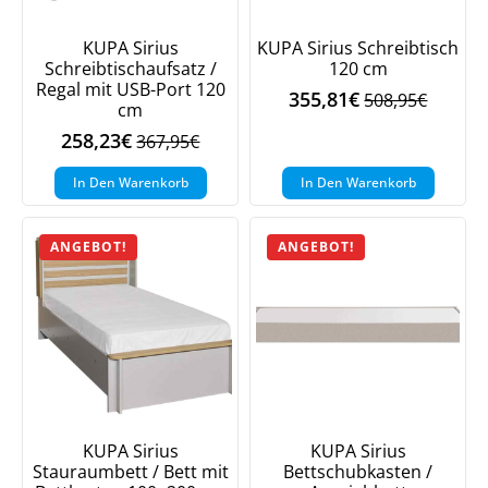
KUPA Sirius
KUPA Sirius Schreibtisch
Schreibtischaufsatz /
120 cm
Regal mit USB-Port 120
355,81
€
508,95
€
Ursprüngliche
Aktueller
cm
Preis
Preis
258,23
€
367,95
€
Ursprünglicher
Aktueller
war:
ist:
Preis
Preis
508,95€
355,81€.
In Den Warenkorb
In Den Warenkorb
war:
ist:
367,95€
258,23€.
ANGEBOT!
ANGEBOT!
KUPA Sirius
KUPA Sirius
Stauraumbett / Bett mit
Bettschubkasten /