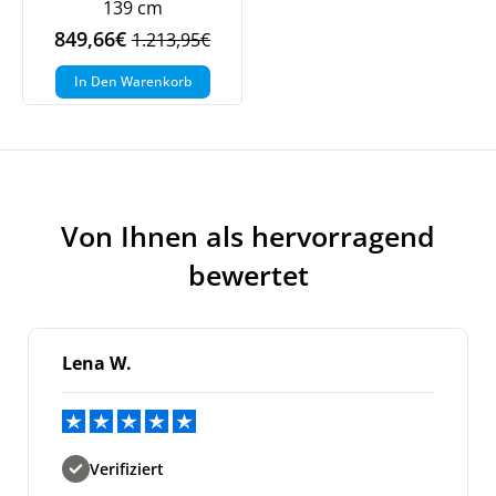
139 cm
849,66
€
1.213,95
€
Ursprünglicher
Aktueller
Preis
Preis
In Den Warenkorb
war:
ist:
1.213,95€
849,66€.
Von Ihnen als hervorragend
bewertet
Lena W.
Verifiziert