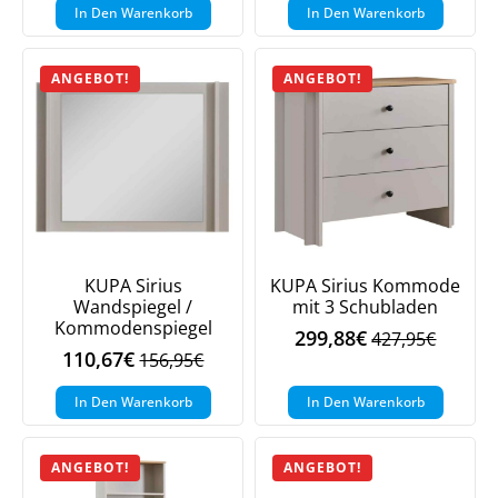
Preis
Preis
Preis
Preis
In Den Warenkorb
In Den Warenkorb
war:
ist:
war:
ist:
989,95€
693,77€.
2.851,95€
1.996,82€.
ANGEBOT!
ANGEBOT!
KUPA Sirius
KUPA Sirius Kommode
Wandspiegel /
mit 3 Schubladen
Kommodenspiegel
299,88
€
427,95
€
Ursprüngliche
Aktueller
110,67
€
156,95
€
Ursprünglicher
Aktueller
Preis
Preis
Preis
Preis
war:
ist:
In Den Warenkorb
In Den Warenkorb
war:
ist:
427,95€
299,88€.
156,95€
110,67€.
ANGEBOT!
ANGEBOT!