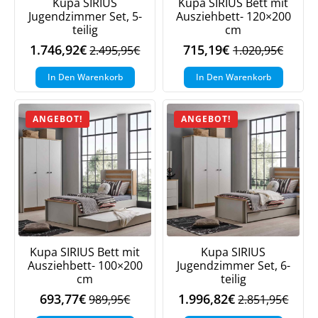
Kupa SIRIUS
Kupa SIRIUS Bett mit
Jugendzimmer Set, 5-
Ausziehbett- 120×200
teilig
cm
1.746,92
€
715,19
€
2.495,95
€
1.020,95
€
Ursprünglicher
Aktueller
Ursprüngliche
Aktueller
Preis
Preis
Preis
Preis
In Den Warenkorb
In Den Warenkorb
war:
ist:
war:
ist:
2.495,95€
1.746,92€.
1.020,95€
715,19€.
ANGEBOT!
ANGEBOT!
Kupa SIRIUS Bett mit
Kupa SIRIUS
Ausziehbett- 100×200
Jugendzimmer Set, 6-
cm
teilig
693,77
€
1.996,82
€
989,95
€
2.851,95
€
Ursprünglicher
Aktueller
Ursprüngliche
Aktueller