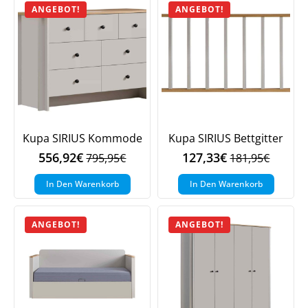
ANGEBOT!
ANGEBOT!
Kupa SIRIUS Kommode
Kupa SIRIUS Bettgitter
556,92
€
127,33
€
795,95
€
181,95
€
Ursprünglicher
Aktueller
Ursprüngliche
Aktueller
Preis
Preis
Preis
Preis
In Den Warenkorb
In Den Warenkorb
war:
ist:
war:
ist:
795,95€
556,92€.
181,95€
127,33€.
ANGEBOT!
ANGEBOT!