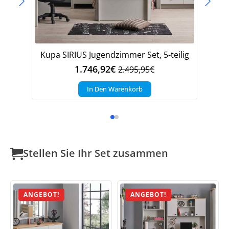
Kupa SIRIUS Jugendzimmer Set, 5-teilig
Ku
1.746,92
€
2.495,95
€
Ursprünglicher
Aktueller
Preis
Preis
In Den Warenkorb
war:
ist:
2.495,95€
1.746,92€.
Stellen Sie Ihr Set zusammen
ANGEBOT!
ANGEBOT!