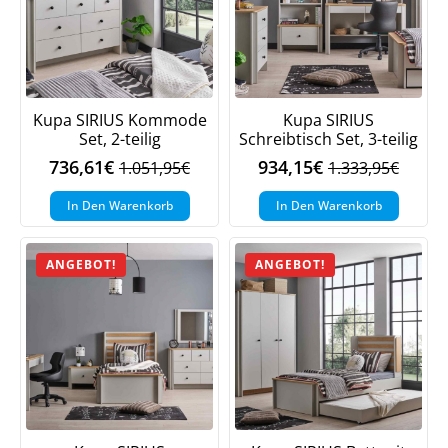
Kupa SIRIUS Kommode
Kupa SIRIUS
Set, 2-teilig
Schreibtisch Set, 3-teilig
736,61
€
934,15
€
1.051,95
€
1.333,95
€
Ursprünglicher
Aktueller
Ursprüngliche
Aktueller
Preis
Preis
Preis
Preis
In Den Warenkorb
In Den Warenkorb
war:
ist:
war:
ist:
1.051,95€
736,61€.
1.333,95€
934,15€.
ANGEBOT!
ANGEBOT!