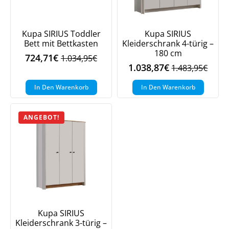
Kupa SIRIUS Toddler
Kupa SIRIUS
Bett mit Bettkasten
Kleiderschrank 4-türig –
180 cm
724,71
€
1.034,95
€
Ursprünglicher
Aktueller
1.038,87
€
1.483,95
€
Ursprüngliche
Aktueller
Preis
Preis
Preis
Preis
war:
ist:
In Den Warenkorb
In Den Warenkorb
war:
ist:
1.034,95€
724,71€.
1.483,95€
1.038,87€.
ANGEBOT!
Kupa SIRIUS
Kleiderschrank 3-türig –