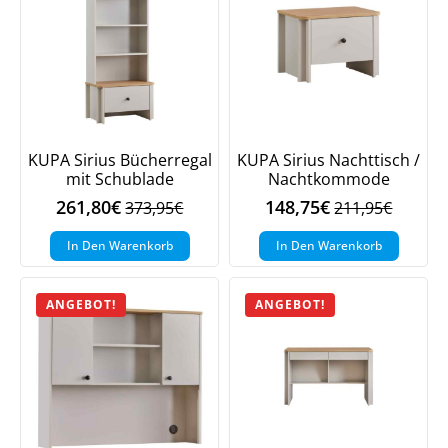
KUPA Sirius Bücherregal
KUPA Sirius Nachttisch /
mit Schublade
Nachtkommode
261,80
€
148,75
€
373,95
€
211,95
€
Ursprünglicher
Aktueller
Ursprüngliche
Aktueller
Preis
Preis
Preis
Preis
In Den Warenkorb
In Den Warenkorb
war:
ist:
war:
ist:
373,95€
261,80€.
211,95€
148,75€.
ANGEBOT!
ANGEBOT!