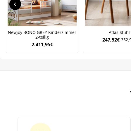
We
ve
Newjoy BONO GREY Kinderzimmer
Atlas Stuhl
2-teilig
247,52
€
352,
Ursp
Aktue
2.411,95
€
Preis
Preis
war:
ist:
352,
247,5