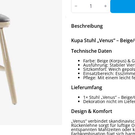
Kupa
Stuhl
„Venus“
Menge
Beschreibung
Kupa Stuhl „Venus“ – Beige
Technische Daten
Farbe: Beige (Korpus) & Gr
Ausführung: Stabiler Vie
Sitzkomfort: Weich gepol
Einsatzbereich: Esszimme
Pflege: Mit einem leicht
Lieferumfang
1× Stuhl „Venus“ – Beige
Dekoration nicht im Lief
Design & Komfort
„Venus“ verbindet skandinavisch
Rückenlehne sorgt für luftige O
entspannten Mahlzeiten oder k
Farbkombination fügt sich harm