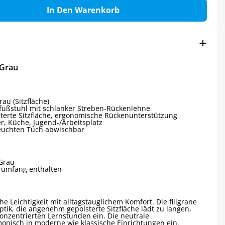
In Den Warenkorb
/Grau
au (Sitzfläche)
rfußstuhl mit schlanker Streben-Rückenlehne
sterte Sitzfläche, ergonomische Rückenunterstützung
r, Küche, Jugend-/Arbeitsplatz
 feuchten Tuch abwischbar
/Grau
erumfang enthalten
e Leichtigkeit mit alltagstauglichem Komfort. Die filigrane
ptik, die angenehm gepolsterte Sitzfläche lädt zu langen,
onzentrierten Lernstunden ein. Die neutrale
onisch in moderne wie klassische Einrichtungen ein.