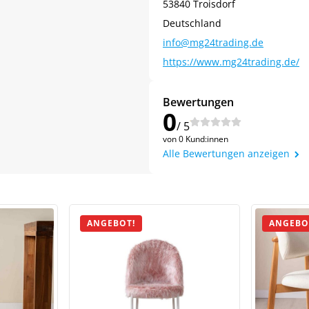
53840 Troisdorf
Deutschland
info@mg24trading.de
https://www.mg24trading.de/
Bewertungen
0
/ 5
von 0 Kund:innen
Jetzt
5% Rabatt
Alle Bewertungen anzeigen
auf Ihre erste Bestellung sichern!
ANGEBOT!
ANGEBO
Meinen Code senden
Bleiben Sie auf dem Laufenden über Neuigkeiten und Angebote