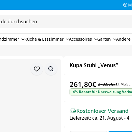
M
endzimmer
Küche & Esszimmer
Accessoires
Garten
Andere 
Kupa Stuhl „Venus“
261,80
€
373,95
€
inkl. MwSt.
Ursprünglicher
Aktueller
4% Rabatt für Überweisung Vorka
Preis
Preis
war:
ist:
Kostenloser Versand
373,95€
261,80€.
Lieferzeit:
ca. 21. August - 