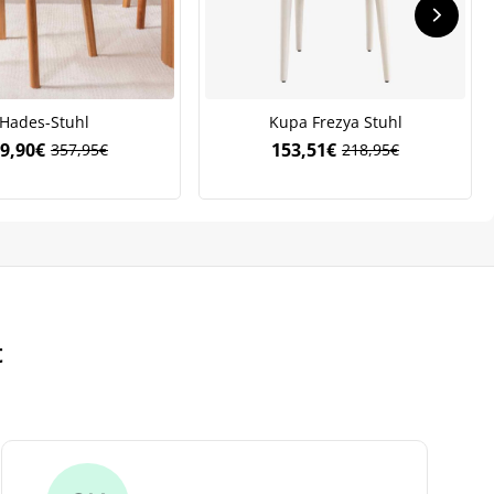
Hades-Stuhl
Kupa Frezya Stuhl
9,90
€
153,51
€
357,95
€
218,95
€
Ursprünglicher
Aktueller
Ursprünglicher
Aktueller
Preis
Preis
Preis
Preis
war:
ist:
war:
ist:
357,95€
249,90€.
218,95€
153,51€.
t