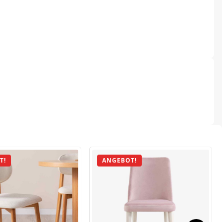
T!
ANGEBOT!
.