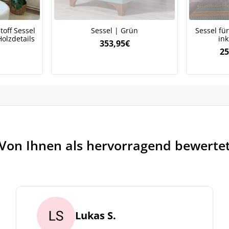
rarbeiten. Lesen Sie unsere
Datenschutzrichtlinie.
off Sessel
Sessel | Grün
Sessel fü
Holzdetails
ink
353,95
€
25
Von Ihnen als hervorragend bewerte
Lukas S.