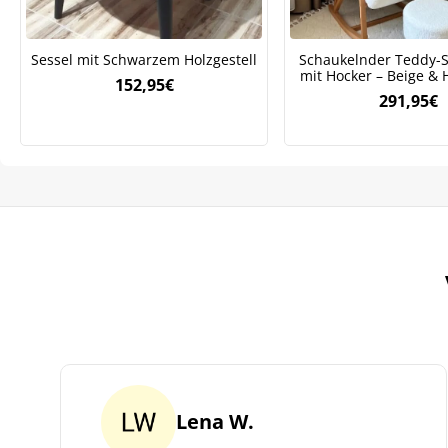
ve
Sessel mit Schwarzem Holzgestell
Schaukelnder Teddy-St
mit Hocker – Beige & 
152,95
€
291,95
€
Lena W.