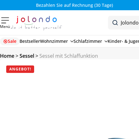
Bezahlen Sie auf Rechnung (30 Tage)
Menü
Sale
Bestseller
Wohnzimmer
Schlafzimmer
Kinder- & Jug
Home
>
Sessel
>
Sessel mit Schlaffunktion
ANGEBOT!