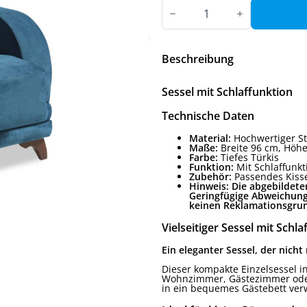
Sessel
mit
Schlaffunktion
Menge
Beschreibung
Sessel mit Schlaffunktion
Technische Daten
Material:
Hochwertiger St
Maße:
Breite 96 cm, Höhe
Farbe:
Tiefes Türkis
Funktion:
Mit Schlaffunkti
Zubehör:
Passendes Kisse
Hinweis: Die abgebildete
Geringfügige Abweichung
keinen Reklamationsgrund
Vielseitiger Sessel mit Schl
Ein eleganter Sessel, der nich
Dieser kompakte Einzelsessel in
Wohnzimmer, Gästezimmer oder 
in ein bequemes Gästebett ver