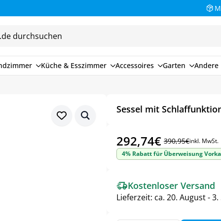
M
endzimmer
Küche & Esszimmer
Accessoires
Garten
Andere 
Sessel mit Schlaffunktio
292,74
€
390,95
€
inkl. MwSt.
Ursprünglicher
Aktueller
4% Rabatt für Überweisung Vorka
Preis
Preis
war:
ist:
Kostenloser Versand
390,95€
292,74€.
Lieferzeit:
ca. 20. August - 