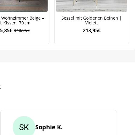
r Wohnzimmer Beige –
Sessel mit Goldenen Beinen |
l. Kissen, 70 cm
Violett
5,85
€
213,95
€
340,95
€
Ursprünglicher
Aktueller
Preis
Preis
war:
ist:
340,95€
255,85€.
t
Sophie K.