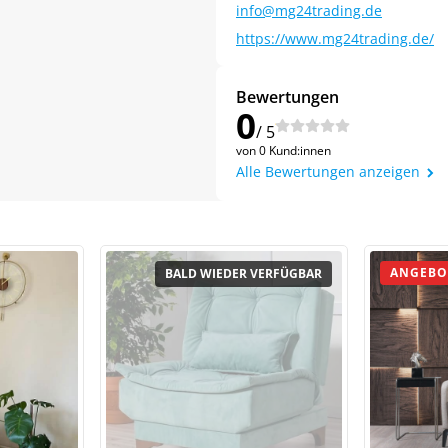
info@mg24trading.de
https://www.mg24trading.de/
Bewertungen
0
/ 5
von 0 Kund:innen
Alle Bewertungen anzeigen
Jetzt
5% Rabatt
auf Ihre erste Bestellung sichern!
ANGEBO
Meinen Code senden
Bleiben Sie auf dem Laufenden über Neuigkeiten und Angebote
itere Informationen darüber, wie wir Ihre Daten für Marketingkommunikation