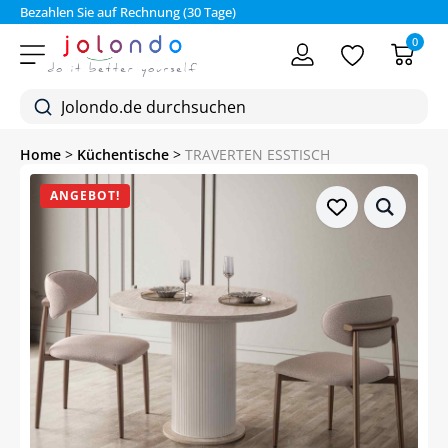
Bezahlen Sie auf Rechnung (30 Tage)
0
Home
>
Küchentische
>
TRAVERTEN ESSTISCH
ANGEBOT!