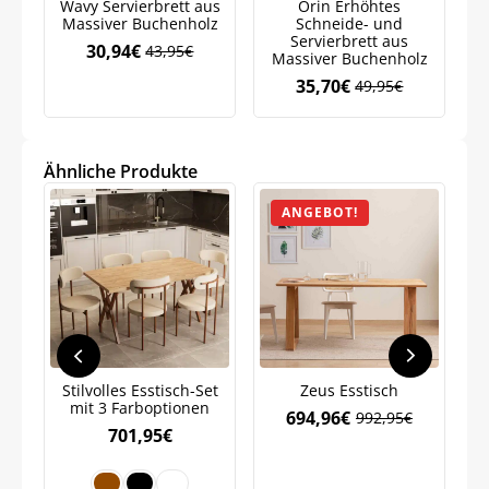
Wavy Servierbrett aus
Orin Erhöhtes
Si
Massiver Buchenholz
Schneide- und
Servierbrett aus
30,94
€
43,95
€
Ursprünglicher
Aktueller
Massiver Buchenholz
Preis
Preis
35,70
€
49,95
€
Ursprünglicher
Aktueller
war:
ist:
Preis
Preis
43,95€
30,94€.
war:
ist:
49,95€
35,70€.
Jetzt
5% Rabatt
Ähnliche Produkte
ANGEBOT!
auf Ihre erste Bestellung sichern!
Meinen Code senden
Stilvolles Esstisch-Set
Zeus Esstisch
Bleiben Sie auf dem Laufenden über
mit 3 Farboptionen
694,96
€
Neuigkeiten und Angebote.
992,95
€
Ursprünglicher
Aktueller
701,95
€
Preis
Preis
Weitere Informationen darüber, wie wir Ihre Daten für
Marketingkommunikation verarbeiten. Lesen Sie unsere
war:
ist:
Datenschutzrichtlinie.
992,95€
694,96€.