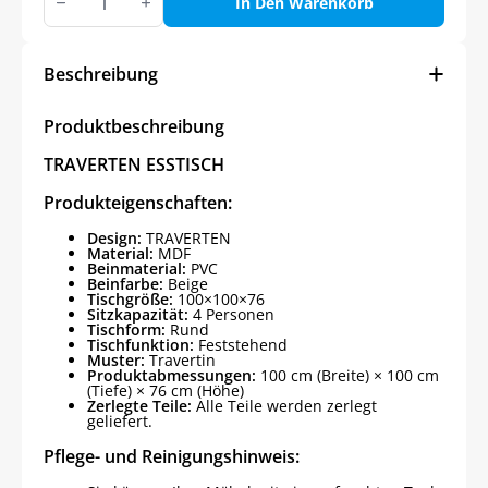
ESSTISCH
In Den Warenkorb
Menge
Beschreibung
Produktbeschreibung
TRAVERTEN ESSTISCH
Produkteigenschaften:
Design:
TRAVERTEN
Material:
MDF
Beinmaterial:
PVC
Beinfarbe:
Beige
Tischgröße:
100×100×76
Sitzkapazität:
4 Personen
Tischform:
Rund
Tischfunktion:
Feststehend
Muster:
Travertin
Produktabmessungen:
100 cm (Breite) × 100 cm
(Tiefe) × 76 cm (Höhe)
Zerlegte Teile:
Alle Teile werden zerlegt
geliefert.
Pflege- und Reinigungshinweis: