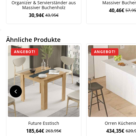
Organizer & Servierständer aus
Massiver Buche
Massiver Buchenholz
40,46
€
57,9
Ursp
Aktue
30,94
€
43,95
€
Ursprünglicher
Aktueller
Preis
Preis
Preis
Preis
war:
ist:
war:
ist:
57,9
40,46
43,95€
30,94€.
Ähnliche Produkte
We
ve
ANGEBOT!
ANGEBOT!
Future Esstisch
Orren Kücheni
185,64
€
434,35
€
263,95
€
620,
Ursprünglicher
Aktueller
Ursp
Aktue