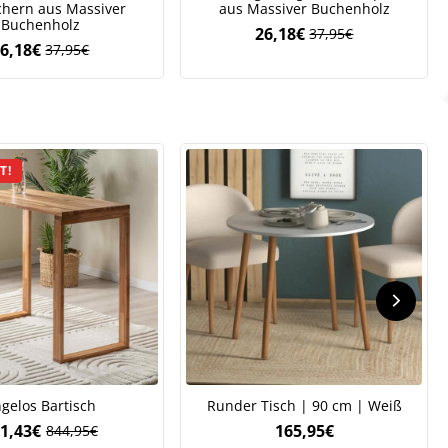
chern aus Massiver
aus Massiver Buchenholz
Buchenholz
26,18
€
37,95
€
Ursprünglicher
Aktueller
6,18
€
37,95
€
Ursprünglicher
Aktueller
Preis
Preis
Preis
Preis
war:
ist:
war:
ist:
37,95€
26,18€.
37,95€
26,18€.
.
T!
gelos Bartisch
Runder Tisch | 90 cm | Weiß
1,43
€
165,95
€
844,95
€
Ursprünglicher
Aktueller