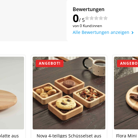
Bewertungen
0
/ 5
von 0 Kund:innen
Alle Bewertungen anzeigen
ANGEBOT!
ANGEBO
Jetzt
5% Rabatt
auf Ihre erste Bestellung sichern!
latte aus
Nova 4-teiliges Schüsselset aus
Flora Mini