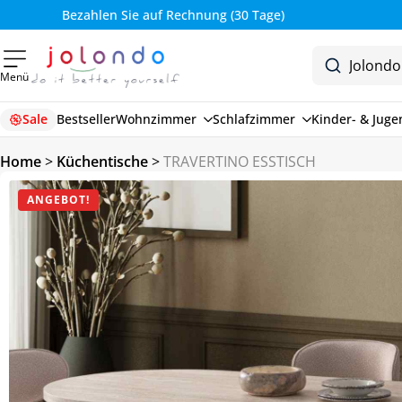
Bezahlen Sie auf Rechnung (30 Tage)
Menü
Sale
Bestseller
Wohnzimmer
Schlafzimmer
Kinder- & Jug
Home
>
Küchentische
>
TRAVERTINO ESSTISCH
ANGEBOT!