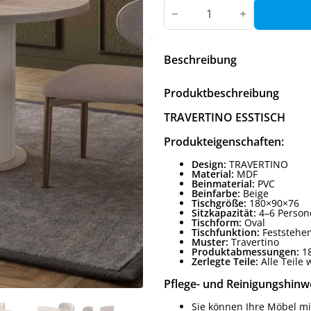
TRAVERTINO
ESSTISCH
Menge
Beschreibung
Produktbeschreibung
TRAVERTINO ESSTISCH
Produkteigenschaften:
Design:
TRAVERTINO
Material:
MDF
Beinmaterial:
PVC
Beinfarbe:
Beige
Tischgröße:
180×90×76
Sitzkapazität:
4–6 Person
Tischform:
Oval
Tischfunktion:
Feststehe
Muster:
Travertino
Produktabmessungen:
18
Zerlegte Teile:
Alle Teile 
Pflege- und Reinigungshinwe
Sie können Ihre Möbel mi