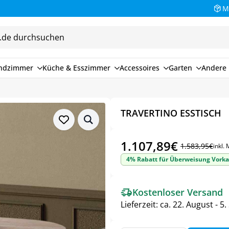
M
endzimmer
Küche & Esszimmer
Accessoires
Garten
Andere 
TRAVERTINO ESSTISCH
1.107,89
€
1.583,95
€
inkl.
Ursprünglicher
Aktueller
4% Rabatt für Überweisung Vorka
Preis
Preis
war:
ist:
Kostenloser Versand
1.583,95€
1.107,89€.
Lieferzeit:
ca. 22. August - 