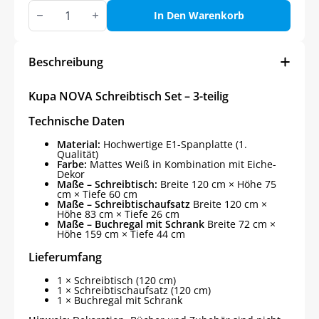
Kupa
NOVA
In Den Warenkorb
Schreibtisch
Set,
3-
teilig
Beschreibung
Menge
Kupa NOVA Schreibtisch Set – 3-teilig
Technische Daten
Material:
Hochwertige E1-Spanplatte (1.
Qualität)
Farbe:
Mattes Weiß in Kombination mit Eiche-
Dekor
Maße – Schreibtisch:
Breite 120 cm × Höhe 75
cm × Tiefe 60 cm
Maße – Schreibtischaufsatz
Breite 120 cm ×
Höhe 83 cm × Tiefe 26 cm
Maße – Buchregal mit Schrank
Breite 72 cm ×
Höhe 159 cm × Tiefe 44 cm
Lieferumfang
1 × Schreibtisch (120 cm)
1 × Schreibtischaufsatz (120 cm)
1 × Buchregal mit Schrank