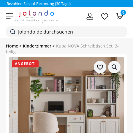
Bezahlen Sie auf Rechnung (30 Tage)
0
Home
>
Kinderzimmer
>
Kupa NOVA Schreibtisch Set, 3-
teilig
ANGEBOT!