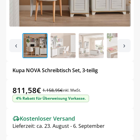
‹
›
Kupa NOVA Schreibtisch Set, 3-teilig
811,58
€
1.158,95
€
inkl. MwSt.
Ursprünglicher
Aktueller
4% Rabatt für Überweisung Vorkasse.
Preis
Preis
war:
ist:
Kostenloser Versand
1.158,95€
811,58€.
Lieferzeit:
ca. 23. August - 6. September