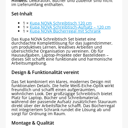
Hinweis:
Dekoration, Bücher und Zubehör sind nicht
im Lieferumfang enthalten.
Set-Inhalt
1 ×
Kupa NOVA Schreibtisch 120 cm
1 ×
Kupa NOVA Schreibtisch-Aufsatz – 120 cm
1 ×
Kupa NOVA Bücherregal mit Schrank
Das Kupa NOVA Schreibtisch Set bietet eine
durchdachte Komplettlösung für das Jugendzimmer,
um produktives Lernen, kreatives Arbeiten und
übersichtliche Organisation zu vereinen. Ob für
Hausaufgaben, Laptop-Projekte oder Bastelideen –
dieses Set schafft eine funktionale und harmonische
Arbeitsumgebung.
Design & Funktionalität vereint
Das Set kombiniert ein klares, modernes Design mit
funktionalen Details. Die helle Weiß-Eiche-Optik wirkt
freundlich und schafft einen aufgeräumten,
wohnlichen Look. Der großzügige Schreibtisch bietet
Platz für Laptop, Bücher und Schreibmaterial,
während der passende Aufsatz zusätzlichen Stauraum
direkt über der Arbeitsfläche schafft. Das Bücherregal
mit integriertem Schrank rundet die Lösung ab und
sorgt für Ordnung im Raum.
Montage & Qualität