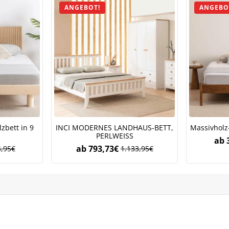
ANGEBOT!
ANGEBO
Bleiben Sie auf dem Laufenden über Neuigkeiten und Angebote
itere Informationen darüber, wie wir Ihre Daten für Marketingkommunikation
rarbeiten. Lesen Sie unsere
Datenschutzrichtlinie.
zbett in 9
INCI MODERNES LANDHAUS-BETT,
Massivholz-
PERLWEISS
ab
ab
793,73
€
,95
€
1.133,95
€