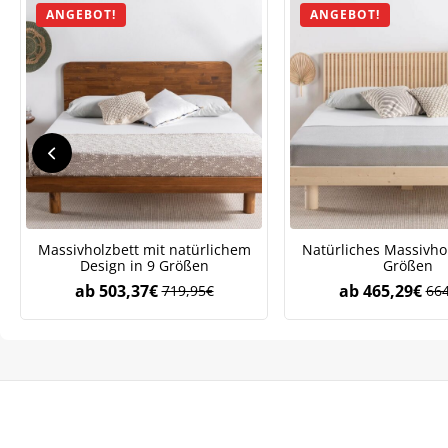
ANGEBOT!
ANGEBOT!
We
ve
Massivholzbett mit natürlichem
Natürliches Massivhol
Design in 9 Größen
Größen
ab
503,37
€
ab
465,29
€
719,95
€
664