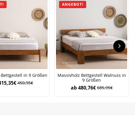
T!
ANGEBOT!
.
Bettgestell in 9 Größen
Massivholz Bettgestell Walnuss in
9 Größen
315,35
€
450,95
€
ab
480,76
€
685,95
€