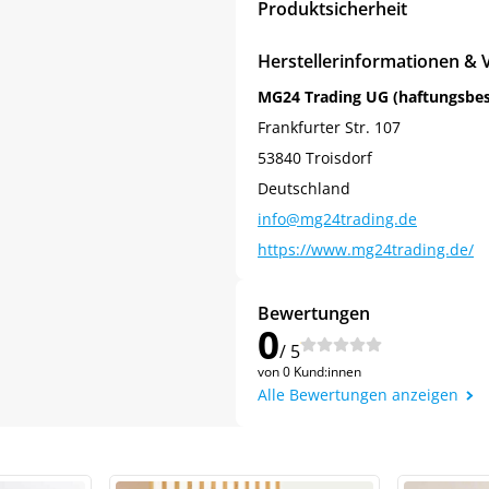
Produktsicherheit
Herstellerinformationen & 
MG24 Trading UG (haftungsbe
Frankfurter Str. 107
53840 Troisdorf
Deutschland
info@mg24trading.de
https://www.mg24trading.de/
Jetzt
5% Rabatt
Bewertungen
0
/ 5
auf Ihre erste Bestellung sichern!
von 0 Kund:innen
Alle Bewertungen anzeigen
Meinen Code senden