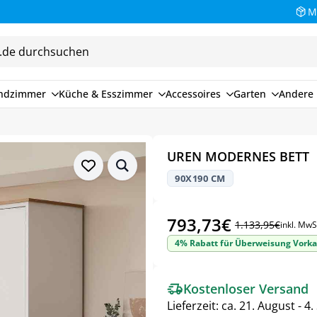
M
endzimmer
Küche & Esszimmer
Accessoires
Garten
Andere 
UREN MODERNES BETT
90X190 CM
793,73
€
1.133,95
€
inkl. MwS
Ursprünglicher
Aktueller
4% Rabatt für Überweisung Vorka
Preis
Preis
war:
ist:
Kostenloser Versand
1.133,95€
793,73€.
Lieferzeit:
ca. 21. August - 