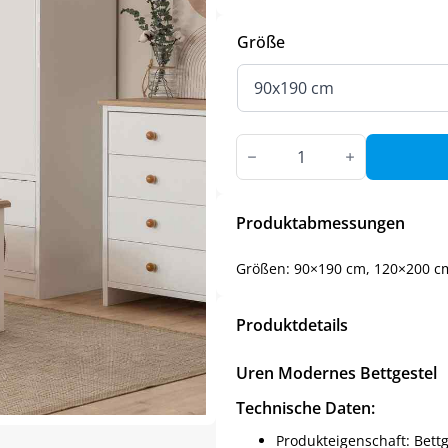
Größe
UREN
MODERNES
BETT
Menge
Produktabmessungen
Größen: 90×190 cm, 120×200 c
Produktdetails
Uren Modernes Bettgestel
Technische Daten:
Produkteigenschaft: Bettg