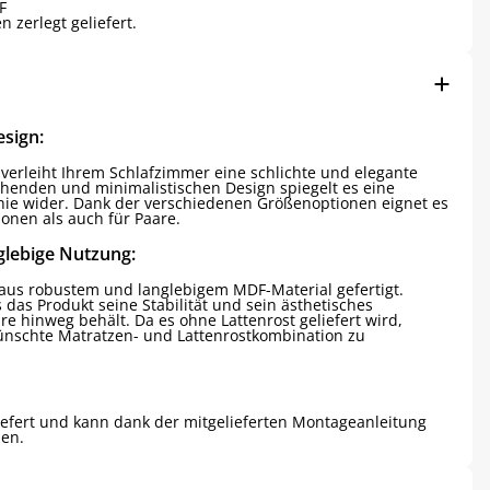
F
 zerlegt geliefert.
sign:
verleiht Ihrem Schlafzimmer eine schlichte und elegante
chenden und minimalistischen Design spiegelt es eine
ie wider. Dank der verschiedenen Größenoptionen eignet es
sonen als auch für Paare.
glebige Nutzung:
t aus robustem und langlebigem MDF-Material gefertigt.
s das Produkt seine Stabilität und sein ästhetisches
re hinweg behält. Da es ohne Lattenrost geliefert wird,
wünschte Matratzen- und Lattenrostkombination zu
eliefert und kann dank der mitgelieferten Montageanleitung
en.