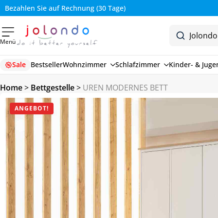
Bezahlen Sie auf Rechnung (30 Tage)
Menü
Sale
Bestseller
Wohnzimmer
Schlafzimmer
Kinder- & Jug
Home
>
Bettgestelle
>
UREN MODERNES BETT
ANGEBOT!