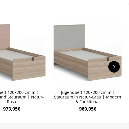
106,95€
74,97€.
373,95€
261,80€.
ett 120×200 cm mit
Jugendbett 120×200 cm mit
 und Stauraum | Natur-
Stauraum in Natur-Grau | Modern
Rosa
& Funktional
973,95
€
969,95
€