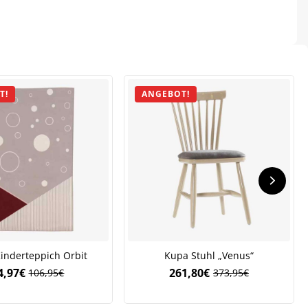
T!
ANGEBOT!
.
inderteppich Orbit
Kupa Stuhl „Venus“
4,97
€
261,80
€
106,95
€
373,95
€
Ursprünglicher
Aktueller
Ursprünglicher
Aktueller
Preis
Preis
Preis
Preis
war:
ist:
war:
ist: