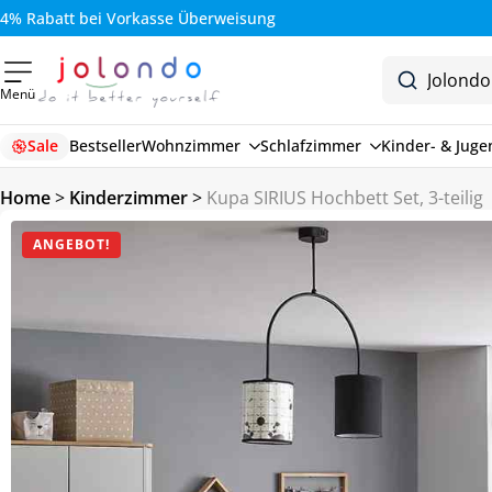
2 Jahre Garantie auf alle Produkte
Menü
Sale
Bestseller
Wohnzimmer
Schlafzimmer
Kinder- & Jug
Home
>
Kinderzimmer
>
Kupa SIRIUS Hochbett Set, 3-teilig
ANGEBOT!