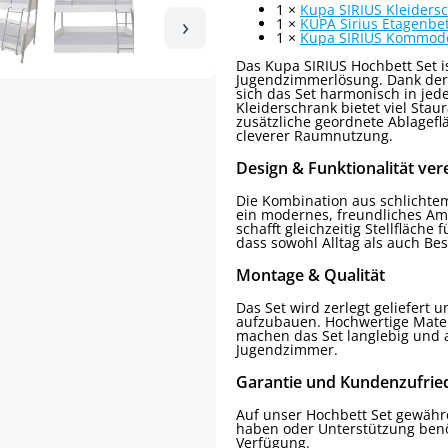
1 ×
Kupa SIRIUS Kleidersc
›
1 ×
KUPA Sirius Etagenbet
1 ×
Kupa SIRIUS Kommod
Das Kupa SIRIUS Hochbett Set 
Jugendzimmerlösung. Dank der 
sich das Set harmonisch in je
Kleiderschrank bietet viel Sta
zusätzliche geordnete Ablagefl
cleverer Raumnutzung.
Design & Funktionalität ver
Die Kombination aus schlicht
ein modernes, freundliches Am
schafft gleichzeitig Stellfläc
dass sowohl Alltag als auch Be
Montage & Qualität
Das Set wird zerlegt geliefert 
aufzubauen. Hochwertige Materi
machen das Set langlebig und a
Jugendzimmer.
Garantie und Kundenzufrie
Auf unser Hochbett Set gewähren
haben oder Unterstützung benö
Verfügung.