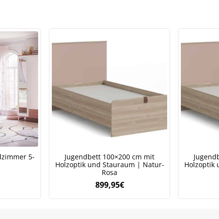
5€
€.
155,95€
109,48€.
zimmer 5-
Jugendbett 100×200 cm mit
Jugendb
Holzoptik und Stauraum | Natur-
Holzoptik
Rosa
899,95
€