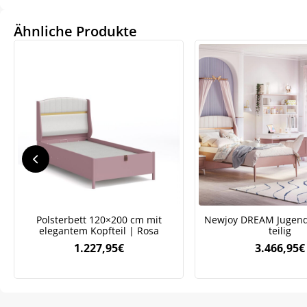
106,95€
74,97€.
89,9
63,07
Ähnliche Produkte
Polsterbett 120×200 cm mit
Newjoy DREAM Jugend
elegantem Kopfteil | Rosa
teilig
1.227,95
€
3.466,95
€