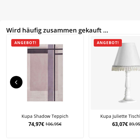
Wird häufig zusammen gekauft …
ANGEBOT!
ANGEBOT!
We
ve
Kupa Shadow Teppich
Kupa Juliette Tisc
74,97
€
63,07
€
106,95
€
89,9
Ursprünglicher
Aktueller
Ursp
Aktue
Preis
Preis
Preis
Preis
war:
ist:
war:
ist: