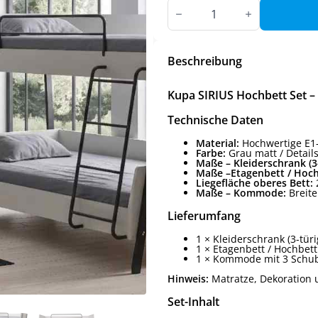
Kupa
SIRIUS
Hochbett
Set,
3-
teilig
Beschreibung
Menge
Kupa SIRIUS Hochbett Set – 3
Technische Daten
Material:
Hochwertige E1-S
Farbe:
Grau matt / Detail
Maße – Kleiderschrank (3-
Maße –Etagenbett / Hoch
Liegefläche oberes Bett:
2
Maße – Kommode:
Breite
Lieferumfang
1 × Kleiderschrank (3-türi
1 × Etagenbett / Hochbett
1 × Kommode mit 3 Schu
Hinweis:
Matratze, Dekoration 
Set-Inhalt