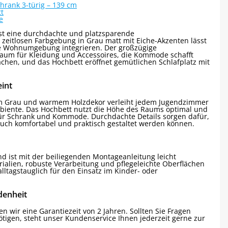
hrank 3-türig – 139 cm
t
e
ist eine durchdachte und platzsparende
zeitlosen Farbgebung in Grau matt mit Eiche-Akzenten lässt
de Wohnumgebung integrieren. Der großzügige
uraum für Kleidung und Accessoires, die Kommode schafft
ächen, und das Hochbett eröffnet gemütlichen Schlafplatz mit
eint
em Grau und warmem Holzdekor verleiht jedem Jugendzimmer
biente. Das Hochbett nutzt die Höhe des Raums optimal und
he für Schrank und Kommode. Durchdachte Details sorgen dafür,
such komfortabel und praktisch gestaltet werden können.
und ist mit der beiliegenden Montageanleitung leicht
alien, robuste Verarbeitung und pflegeleichte Oberflächen
lltagstauglich für den Einsatz im Kinder- oder
denheit
 wir eine Garantiezeit von 2 Jahren. Sollten Sie Fragen
tigen, steht unser Kundenservice Ihnen jederzeit gerne zur