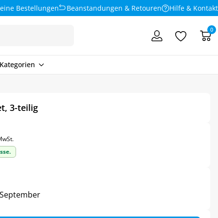
eine Bestellungen
Beanstandungen & Retouren
Hilfe & Kontakt
0
Kategorien
, 3-teilig
 MwSt.
sse.
4. September