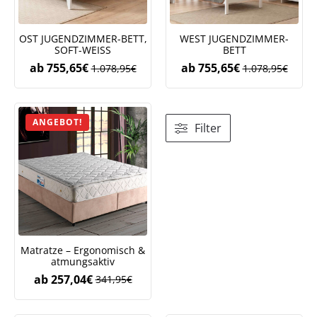
OST JUGENDZIMMER-BETT,
WEST JUGENDZIMMER-
SOFT-WEISS
BETT
ab
755,65
€
ab
755,65
€
1.078,95
€
1.078,95
€
ANGEBOT!
Filter
Matratze – Ergonomisch &
atmungsaktiv
ab
257,04
€
341,95
€