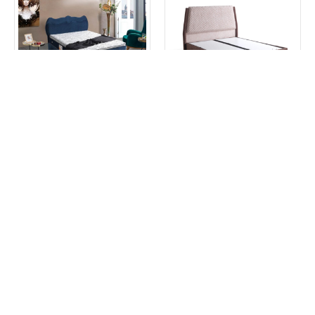
Boxbett mit Stauraum und
Polsterbett mit Stauraum
elegantem Kopfteil
und abgestepptem
Kopfteil
ab
416,50
€
554,95
€
ab
416,50
€
554,95
€
ANGEBOT!
ANGEBOT!