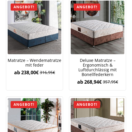
ANGEBOT!
ANGEBOT!
Matratze – Wendematratze
Deluxe Matratze –
mit feder
Ergonomisch &
Luftdurchlässig mit
ab
238,00
€
316,95
€
Bonellfederkern
ab
268,94
€
357,95
€
ANGEBOT!
ANGEBOT!