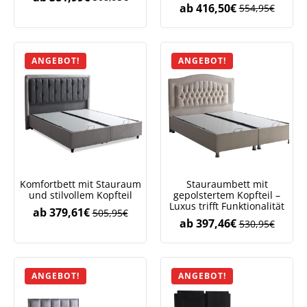
ab
416,50
€
554,95
€
ANGEBOT!
ANGEBOT!
Komfortbett mit Stauraum
Stauraumbett mit
und stilvollem Kopfteil
gepolstertem Kopfteil –
Luxus trifft Funktionalität
ab
379,61
€
505,95
€
ab
397,46
€
530,95
€
ANGEBOT!
ANGEBOT!