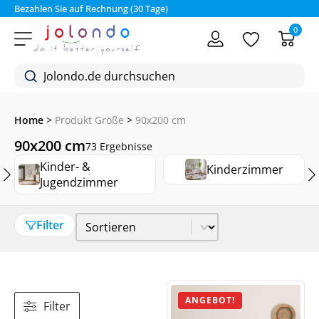
Bezahlen Sie auf Rechnung (30 Tage)
0
Home
>
Produkt Größe
>
90x200 cm
90x200 cm
73 Ergebnisse
Kinder- &
Kinderzimmer
Jugendzimmer
Sort Price
Sort content
Filter
ANGEBOT!
Filter