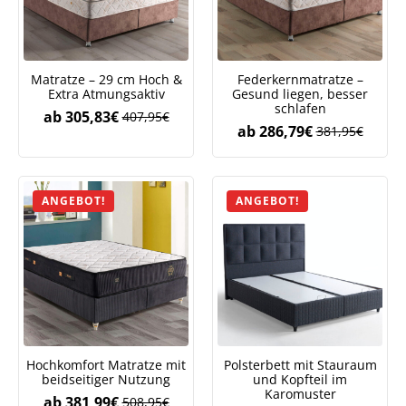
Matratze – 29 cm Hoch &
Federkernmatratze –
Extra Atmungsaktiv
Gesund liegen, besser
schlafen
ab
305,83
€
407,95
€
ab
286,79
€
381,95
€
ANGEBOT!
ANGEBOT!
Hochkomfort Matratze mit
Polsterbett mit Stauraum
beidseitiger Nutzung
und Kopfteil im
Karomuster
ab
381,99
€
508,95
€