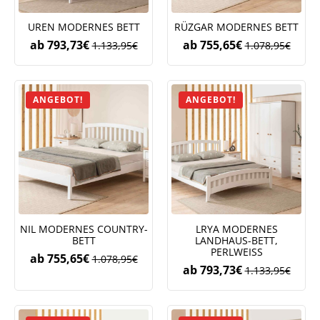
UREN MODERNES BETT
RÜZGAR MODERNES BETT
ab
793,73
€
ab
755,65
€
1.133,95
€
1.078,95
€
ANGEBOT!
ANGEBOT!
NIL MODERNES COUNTRY-
LRYA MODERNES
BETT
LANDHAUS-BETT,
PERLWEISS
ab
755,65
€
1.078,95
€
ab
793,73
€
1.133,95
€